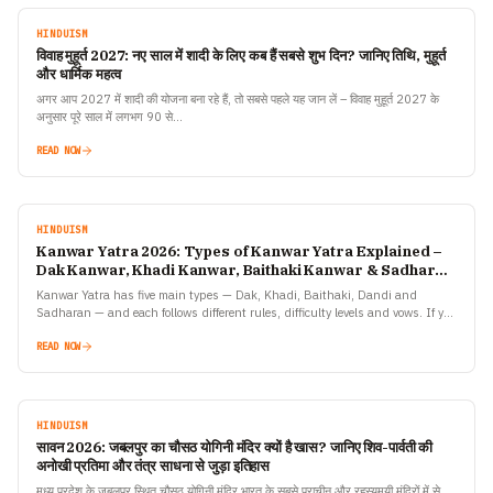
HINDUISM
विवाह मुहूर्त 2027: नए साल में शादी के लिए कब हैं सबसे शुभ दिन? जानिए तिथि, मुहूर्त
और धार्मिक महत्व
अगर आप 2027 में शादी की योजना बना रहे हैं, तो सबसे पहले यह जान लें – विवाह मुहूर्त 2027 के
अनुसार पूरे साल में लगभग 90 से…
READ NOW
HINDUISM
Kanwar Yatra 2026: Types of Kanwar Yatra Explained –
Dak Kanwar, Khadi Kanwar, Baithaki Kanwar & Sadharan
Kanwar
Kanwar Yatra has five main types — Dak, Khadi, Baithaki, Dandi and
Sadharan — and each follows different rules, difficulty levels and vows. If you
are planning to…
READ NOW
HINDUISM
सावन 2026: जबलपुर का चौसठ योगिनी मंदिर क्यों है खास? जानिए शिव-पार्वती की
अनोखी प्रतिमा और तंत्र साधना से जुड़ा इतिहास
मध्य प्रदेश के जबलपुर स्थित चौसठ योगिनी मंदिर भारत के सबसे प्राचीन और रहस्यमयी मंदिरों में से