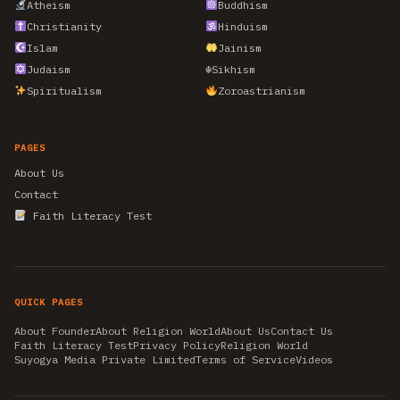
Atheism
Buddhism
Christianity
Hinduism
Islam
Jainism
Judaism
☬
Sikhism
Spiritualism
Zoroastrianism
PAGES
About Us
Contact
Faith Literacy Test
QUICK PAGES
About Founder
About Religion World
About Us
Contact Us
Faith Literacy Test
Privacy Policy
Religion World
Suyogya Media Private Limited
Terms of Service
Videos