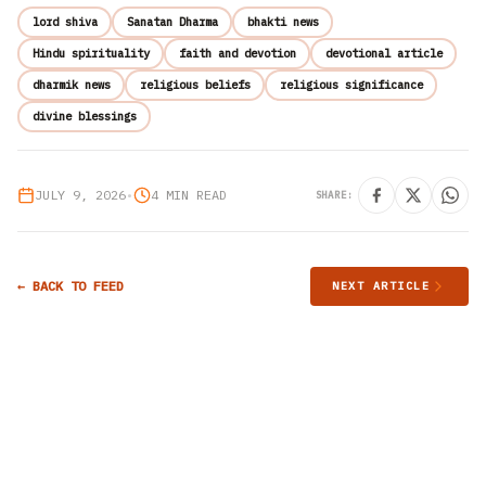
lord shiva
Sanatan Dharma
bhakti news
Hindu spirituality
faith and devotion
devotional article
dharmik news
religious beliefs
religious significance
divine blessings
JULY 9, 2026
•
4 MIN READ
SHARE:
← BACK TO FEED
NEXT ARTICLE