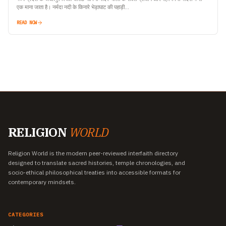
एक माना जाता है। नर्मदा नदी के किनारे भेड़ाघाट की पहाड़ी…
READ NOW
RELIGION
WORLD
Religion World is the modern peer-reviewed interfaith directory
designed to translate sacred histories, temple chronologies, and
socio-ethical philosophical treaties into accessible formats for
contemporary mindsets.
CATEGORIES