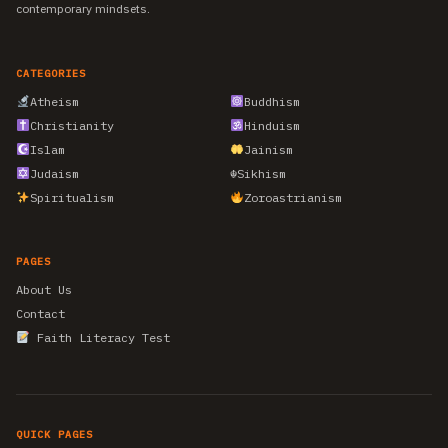
contemporary mindsets.
CATEGORIES
Atheism
Buddhism
Christianity
Hinduism
Islam
Jainism
Judaism
☬
Sikhism
Spiritualism
Zoroastrianism
PAGES
About Us
Contact
Faith Literacy Test
QUICK PAGES