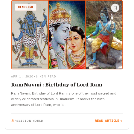
HINDUISM
APR 1, 2020
•
6 MIN READ
Ram Navmi : Birthday of Lord Ram
Ram Navmi: Birthday of Lord Ram is one of the most sacred and
widely celebrated festivals in Hinduism. It marks the birth
anniversary of Lord Ram, who is…
RELIGION WORLD
READ ARTICLE