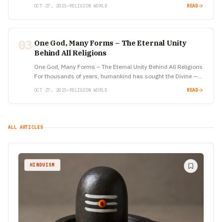
Why do some…
OCT 27, 2025
•
RELIGION WORLD
READ
03
One God, Many Forms – The Eternal Unity
Behind All Religions
One God, Many Forms – The Eternal Unity Behind All Religions
For thousands of years, humankind has sought the Divine —
sometimes in temples, sometimes in mosques, and…
OCT 27, 2025
•
RELIGION WORLD
READ
ALL ARTICLES
HINDUISM