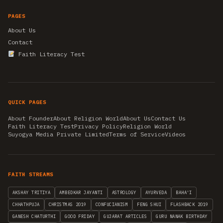
PAGES
About Us
Contact
Faith Literacy Test
QUICK PAGES
About Founder
About Religion World
About Us
Contact Us
Faith Literacy Test
Privacy Policy
Religion World
Suyogya Media Private Limited
Terms of Service
Videos
FAITH STREAMS
AKSHAY TRITIYA
AMBEDKAR JAYANTI
ASTROLOGY
AYURVEDA
BAHA'I
CHHATHPUJA
CHRISTMAS 2019
CONFUCIANISM
FENG SHUI
FLASHBACK 2019
GANESH CHATURTHI
GOOD FRIDAY
GUJARAT ARTICLES
GURU NANAK BIRTHDAY