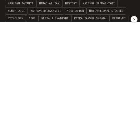
HANUMAN JAYANTI
HIMACHAL DAY
HISTORY
KRISHNA JANMASHTAMI
KUMBH 2021
MAHAAVEER JAYANTEE
MEDITATION
MOTIVATIONAL STORIES
MYTHOLOGY
NEWS
NIRJALA EKADASHI
PITRA PAKSHA SHRADH
RAMNAVMI
✕
REIKI
SAINTS AND SERVICE
SHINTOISM
SRAVANA
TAOISM
VASTUSHAHSTRA
WORLD BOOK DAY
WORLD HEALTH DAY
YOGA
हिन्दू धर्म
INDEPENDENT INTERFAITH RESEARCH
•
ALL FAITHS EMBRACED
© 2012–2026 RELIGION WORLD FOUNDATION. ALL RIGHTS RESERVED.