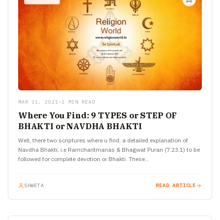
MAR 31, 2021
•
1 MIN READ
Where You Find: 9 TYPES or STEP OF
BHAKTI or NAVDHA BHAKTI
Well, there two scriptures where u find: a detailed explanation of
Navdha Bhakti; i.e Ramcharitmanas & Bhagwat Puran (7.23.1) to be
followed for complete devotion or Bhakti. These…
SHWETA
READ ARTICLE