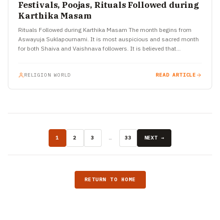
Festivals, Poojas, Rituals Followed during
Karthika Masam
Rituals Followed during Karthika Masam The month begins from
Aswayuja Suklapournami. It is most auspicious and sacred month
for both Shaiva and Vaishnava followers. It is believed that…
RELIGION WORLD
READ ARTICLE
1
2
3
…
33
NEXT →
RETURN TO HOME