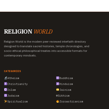
RELIGION
WORLD
Religion World is the modern peer-reviewed interfaith directory
designed to translate sacred histories, temple chronologies, and
socio-ethical philosophical treaties into accessible formats for
contemporary mindsets.
CATEGORIES
Atheism
Buddhism
Christianity
Hinduism
Islam
Jainism
Judaism
☬
Sikhism
Spiritualism
Zoroastrianism