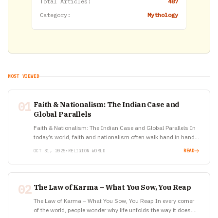
Total Articles:
487
Category:
Mythology
MOST VIEWED
01
Faith & Nationalism: The Indian Case and
Global Parallels
Faith & Nationalism: The Indian Case and Global Parallels In
today’s world, faith and nationalism often walk hand in hand,
shaping identities, politics, and cultural narratives. India
OCT 31, 2025
•
RELIGION WORLD
READ
offers…
02
The Law of Karma – What You Sow, You Reap
The Law of Karma – What You Sow, You Reap In every corner
of the world, people wonder why life unfolds the way it does.