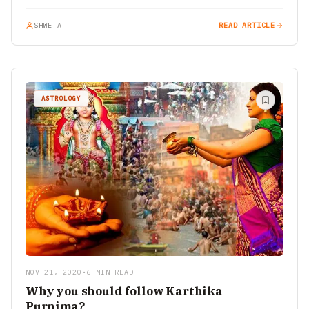
SHWETA
READ ARTICLE
ASTROLOGY
NOV 21, 2020
•
6 MIN READ
Why you should follow Karthika
Purnima?