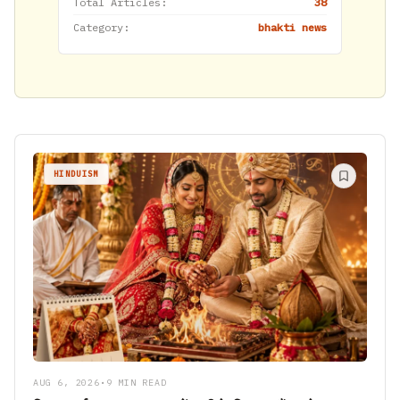
Total Articles:
38
Category:
bhakti news
HINDUISM
AUG 6, 2026
•
9 MIN READ