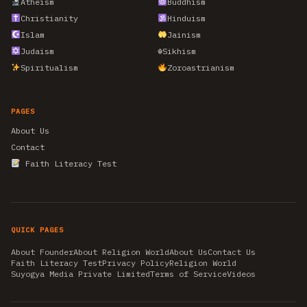
Atheism
Buddhism
Christianity
Hinduism
Islam
Jainism
Judaism
☬
Sikhism
Spiritualism
Zoroastrianism
PAGES
About Us
Contact
Faith Literacy Test
QUICK PAGES
About Founder
About Religion World
About Us
Contact Us
Faith Literacy Test
Privacy Policy
Religion World
Suyogya Media Private Limited
Terms of Service
Videos