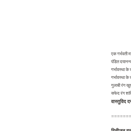
एक गर्भवती म
पंडित दयानन्द
गर्भावस्था के
गर्भावस्था के
गुलाबी रंग खु
सफेद रंग शां
वास्तुविद द
======
रिलीजन वर्ल