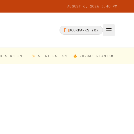
AUGUST 6, 2026 3:40 PM
BOOKMARKS (
0
)
☬ SIKHISM
SPIRITUALISM
ZOROASTRIANISM