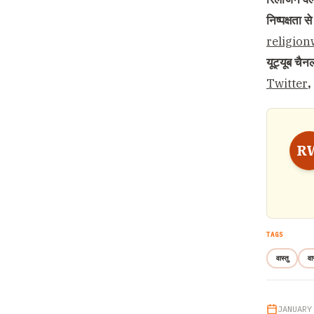
निष्पक्षता
religio
यूट्यूब चै
Twitter
,
R
TAGS
वास्तु
वा
JANUARY