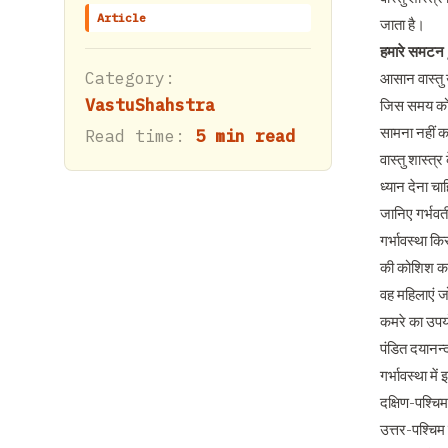
Article
जाता है।
हमारे समटन /व
Category:
आसान वास्तु 
VastuShahstra
जिस समय कोई 
सामना नहीं 
Read time:
5 min read
वास्तु शास्त
ध्यान देना च
जानिए गर्भवत
गर्भावस्था क
की कोशिश कर र
वह महिलाएं जो
कमरे का उपय
पंडित दयानन्द
गर्भावस्था मे
दक्षिण-पश्चिम
उत्तर-पश्चिम