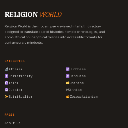
RELIGION
WORLD
Religion World is the modern peer-reviewed interfaith directory
designed to translate sacred histories, temple chronologies, and
socio-ethical philosophical treaties into accessible formats for
contemporary mindsets.
CATEGORIES
Atheism
Buddhism
Christianity
Hinduism
Islam
Jainism
Judaism
☬
Sikhism
Spiritualism
Zoroastrianism
PAGES
About Us