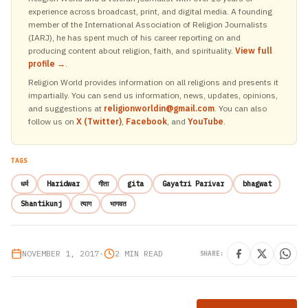
experience across broadcast, print, and digital media. A founding
member of the International Association of Religion Journalists
(IARJ), he has spent much of his career reporting on and
producing content about religion, faith, and spirituality.
View full
profile →
.
Religion World provides information on all religions and presents it
impartially. You can send us information, news, updates, opinions,
and suggestions at
religionworldin@gmail.com
. You can also
follow us on
X (Twitter)
,
Facebook
, and
YouTube
.
TAGS
धर्म
Haridwar
गीता
gita
Gayatri Parivar
bhagwat
Shantikunj
त्याग
भागवत
NOVEMBER 1, 2017
•
2 MIN READ
SHARE: