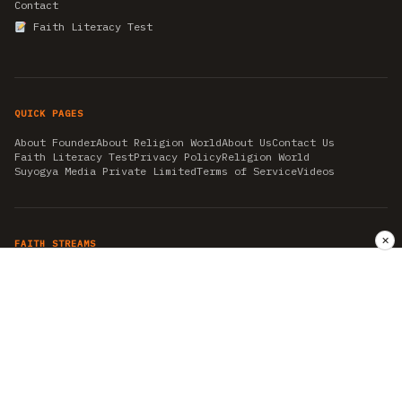
Contact
Faith Literacy Test
QUICK PAGES
About Founder
About Religion World
About Us
Contact Us
Faith Literacy Test
Privacy Policy
Religion World
Suyogya Media Private Limited
Terms of Service
Videos
✕
FAITH STREAMS
AKSHAY TRITIYA
AMBEDKAR JAYANTI
ASTROLOGY
AYURVEDA
BAHA'I
CHHATHPUJA
CHRISTMAS 2019
CONFUCIANISM
FENG SHUI
FLASHBACK 2019
GANESH CHATURTHI
GOOD FRIDAY
GUJARAT ARTICLES
GURU NANAK BIRTHDAY
HANUMAN JAYANTI
HIMACHAL DAY
HISTORY
KRISHNA JANMASHTAMI
KUMBH 2021
MAHAAVEER JAYANTEE
MEDITATION
MOTIVATIONAL STORIES
MYTHOLOGY
NEWS
NIRJALA EKADASHI
PITRA PAKSHA SHRADH
RAMNAVMI