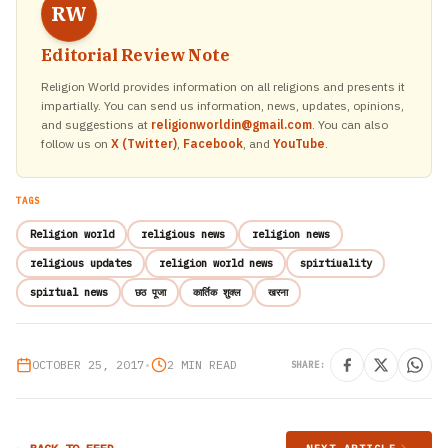
RW
Editorial Review Note
Religion World provides information on all religions and presents it
impartially. You can send us information, news, updates, opinions,
and suggestions at
religionworldin@gmail.com
. You can also
follow us on
X (Twitter)
,
Facebook
, and
YouTube
.
TAGS
Religion world
religious news
religion news
religious updates
religion world news
spirtiuality
spirtual news
छठ पूजा
कार्तिक शुक्ल
खरना
OCTOBER 25, 2017
•
2 MIN READ
SHARE: