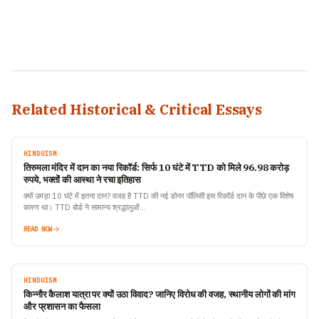
Related Historical & Critical Essays
HINDUISM
तिरुमला मंदिर में दान का नया रिकॉर्ड: सिर्फ 10 घंटे में TTD को मिले 96.98 करोड़
रुपये, भक्तों की आस्था ने रचा इतिहास
क्यों उमड़ा 10 घंटे में इतना दान? वजह है TTD की नई डोनर पॉलिसी इस रिकॉर्ड दान के पीछे एक विशेष
कारण था। TTD बोर्ड ने सामान्य श्रद्धालुओं…
READ NOW
HINDUISM
किन्नौर कैलाश यात्रा पर क्यों उठा विवाद? जानिए विरोध की वजह, स्थानीय लोगों की मांग
और प्रशासन का फैसला