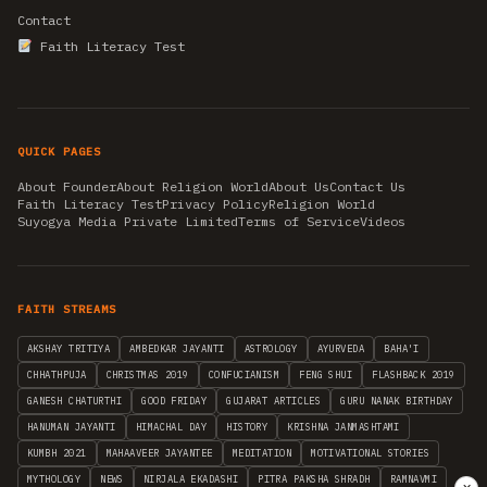
Contact
Faith Literacy Test
QUICK PAGES
About Founder
About Religion World
About Us
Contact Us
Faith Literacy Test
Privacy Policy
Religion World
Suyogya Media Private Limited
Terms of Service
Videos
FAITH STREAMS
AKSHAY TRITIYA
AMBEDKAR JAYANTI
ASTROLOGY
AYURVEDA
BAHA'I
CHHATHPUJA
CHRISTMAS 2019
CONFUCIANISM
FENG SHUI
FLASHBACK 2019
GANESH CHATURTHI
GOOD FRIDAY
GUJARAT ARTICLES
GURU NANAK BIRTHDAY
HANUMAN JAYANTI
HIMACHAL DAY
HISTORY
KRISHNA JANMASHTAMI
KUMBH 2021
MAHAAVEER JAYANTEE
MEDITATION
MOTIVATIONAL STORIES
MYTHOLOGY
NEWS
NIRJALA EKADASHI
PITRA PAKSHA SHRADH
RAMNAVMI