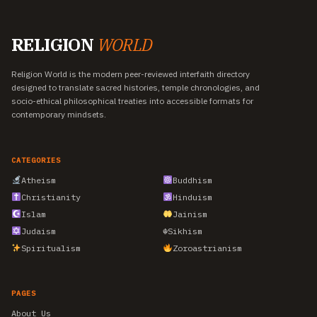
RELIGION
WORLD
Religion World is the modern peer-reviewed interfaith directory
designed to translate sacred histories, temple chronologies, and
socio-ethical philosophical treaties into accessible formats for
contemporary mindsets.
CATEGORIES
Atheism
Buddhism
Christianity
Hinduism
Islam
Jainism
Judaism
☬
Sikhism
Spiritualism
Zoroastrianism
PAGES
About Us