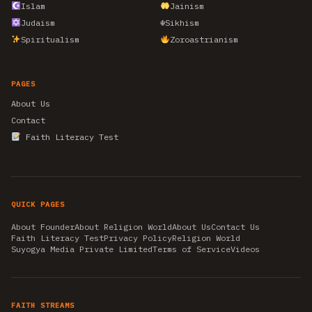
Islam
Jainism
Judaism
☬
Sikhism
Spiritualism
Zoroastrianism
PAGES
About Us
Contact
Faith Literacy Test
QUICK PAGES
About Founder
About Religion World
About Us
Contact Us
Faith Literacy Test
Privacy Policy
Religion World
Suyogya Media Private Limited
Terms of Service
Videos
FAITH STREAMS