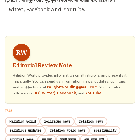
ट्विटर , फेसबुक और यूट्यूब चैनल पर भी फॉलो कर सकते हैं।
Twitter
,
Facebook
and
Youtube
.
RW
Editorial Review Note
Religion World provides information on all religions and presents it
impartially. You can send us information, news, updates, opinions,
and suggestions at
religionworldin@gmail.com
. You can also
follow us on
X (Twitter)
,
Facebook
, and
YouTube
.
TAGS
Religion world
religious news
religion news
religious updates
religion world news
spirtiuality
spirtual news
छठ पूजा
दिल्ली सरकार
आम आदमी पार्टी