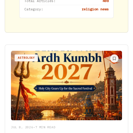
Total Articles:
408
Category:
religion news
ASTROLOGY
JUL 8, 2026
•
7 MIN READ