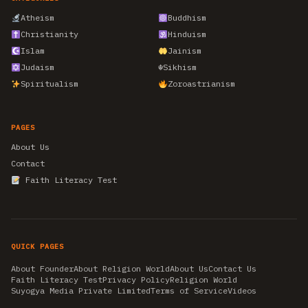
Atheism
Buddhism
Christianity
Hinduism
Islam
Jainism
Judaism
☬
Sikhism
Spiritualism
Zoroastrianism
PAGES
About Us
Contact
Faith Literacy Test
QUICK PAGES
About Founder
About Religion World
About Us
Contact Us
Faith Literacy Test
Privacy Policy
Religion World
Suyogya Media Private Limited
Terms of Service
Videos