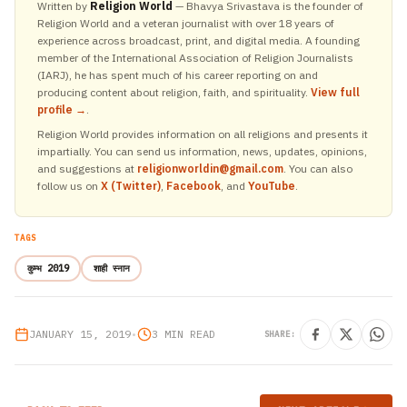
Written by
Religion World
— Bhavya Srivastava is the founder of
Religion World and a veteran journalist with over 18 years of
experience across broadcast, print, and digital media. A founding
member of the International Association of Religion Journalists
(IARJ), he has spent much of his career reporting on and
producing content about religion, faith, and spirituality.
View full
profile →
.
Religion World provides information on all religions and presents it
impartially. You can send us information, news, updates, opinions,
and suggestions at
religionworldin@gmail.com
. You can also
follow us on
X (Twitter)
,
Facebook
, and
YouTube
.
TAGS
कुम्भ 2019
शाही स्नान
JANUARY 15, 2019
•
3 MIN READ
SHARE: