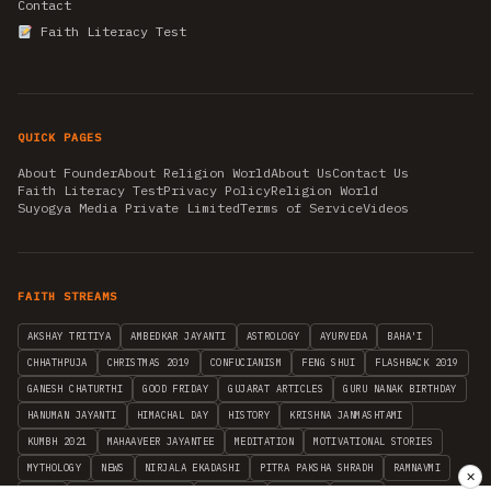
Contact
Faith Literacy Test
QUICK PAGES
About Founder
About Religion World
About Us
Contact Us
Faith Literacy Test
Privacy Policy
Religion World
Suyogya Media Private Limited
Terms of Service
Videos
FAITH STREAMS
AKSHAY TRITIYA
AMBEDKAR JAYANTI
ASTROLOGY
AYURVEDA
BAHA'I
CHHATHPUJA
CHRISTMAS 2019
CONFUCIANISM
FENG SHUI
FLASHBACK 2019
GANESH CHATURTHI
GOOD FRIDAY
GUJARAT ARTICLES
GURU NANAK BIRTHDAY
HANUMAN JAYANTI
HIMACHAL DAY
HISTORY
KRISHNA JANMASHTAMI
KUMBH 2021
MAHAAVEER JAYANTEE
MEDITATION
MOTIVATIONAL STORIES
MYTHOLOGY
NEWS
NIRJALA EKADASHI
PITRA PAKSHA SHRADH
RAMNAVMI
✕