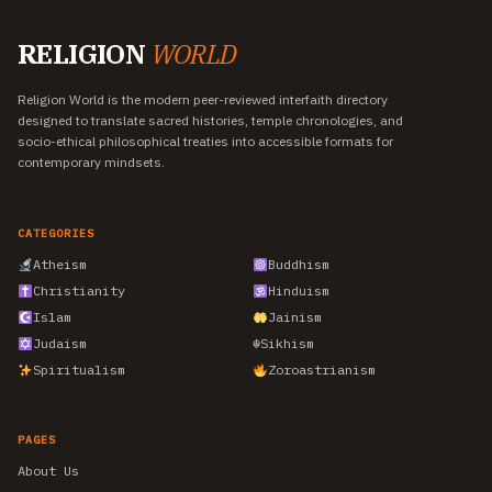
RELIGION
WORLD
Religion World is the modern peer-reviewed interfaith directory
designed to translate sacred histories, temple chronologies, and
socio-ethical philosophical treaties into accessible formats for
contemporary mindsets.
CATEGORIES
Atheism
Buddhism
Christianity
Hinduism
Islam
Jainism
Judaism
☬
Sikhism
Spiritualism
Zoroastrianism
PAGES
About Us