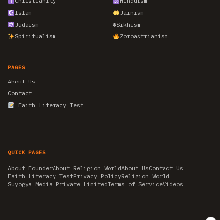
Christianity
Hinduism
Islam
Jainism
Judaism
☬
Sikhism
Spiritualism
Zoroastrianism
PAGES
About Us
Contact
Faith Literacy Test
QUICK PAGES
About Founder
About Religion World
About Us
Contact Us
Faith Literacy Test
Privacy Policy
Religion World
Suyogya Media Private Limited
Terms of Service
Videos