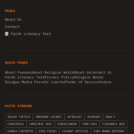
PAGES
About Us
Contact
Faith Literacy Test
QUICK PAGES
About Founder
About Religion World
About Us
Contact Us
Faith Literacy Test
Privacy Policy
Religion World
Suyogya Media Private Limited
Terms of Service
Videos
FAITH STREAMS
AKSHAY TRITIYA
AMBEDKAR JAYANTI
ASTROLOGY
AYURVEDA
BAHA'I
CHHATHPUJA
CHRISTMAS 2019
CONFUCIANISM
FENG SHUI
FLASHBACK 2019
GANESH CHATURTHI
GOOD FRIDAY
GUJARAT ARTICLES
GURU NANAK BIRTHDAY