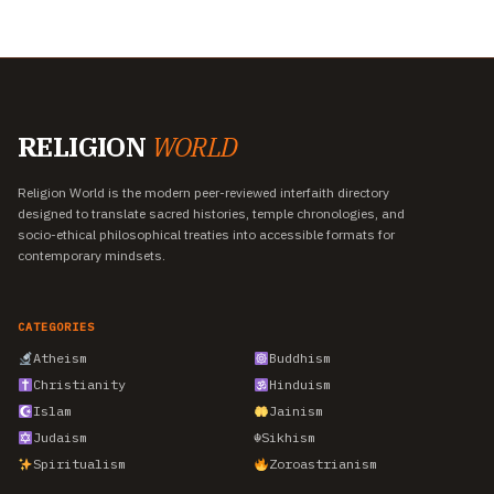
RELIGION
WORLD
Religion World is the modern peer-reviewed interfaith directory
designed to translate sacred histories, temple chronologies, and
socio-ethical philosophical treaties into accessible formats for
contemporary mindsets.
CATEGORIES
Atheism
Buddhism
Christianity
Hinduism
Islam
Jainism
Judaism
☬
Sikhism
Spiritualism
Zoroastrianism