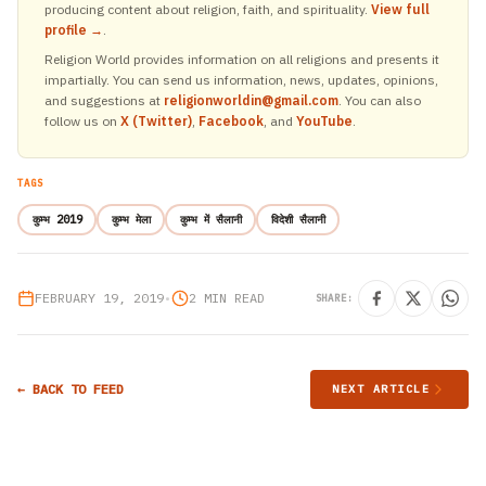
producing content about religion, faith, and spirituality.
View full
profile →
.
Religion World provides information on all religions and presents it
impartially. You can send us information, news, updates, opinions,
and suggestions at
religionworldin@gmail.com
. You can also
follow us on
X (Twitter)
,
Facebook
, and
YouTube
.
TAGS
कुम्भ 2019
कुम्भ मेला
कुम्भ में सैलानी
विदेशी सैलानी
FEBRUARY 19, 2019
•
2 MIN READ
SHARE:
← BACK TO FEED
NEXT ARTICLE