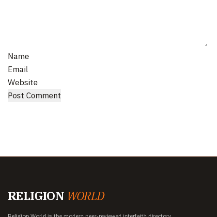
Name
Email
Website
RELIGION
WORLD
Religion World is the modern peer-reviewed interfaith directory