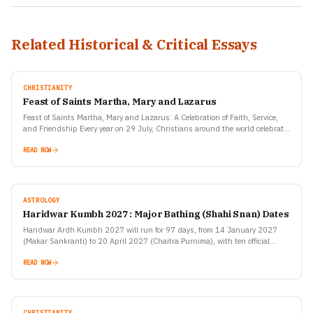
Related Historical & Critical Essays
CHRISTIANITY
Feast of Saints Martha, Mary and Lazarus
Feast of Saints Martha, Mary and Lazarus: A Celebration of Faith, Service,
and Friendship Every year on 29 July, Christians around the world celebrate
the Feast of Saints…
READ NOW
ASTROLOGY
Haridwar Kumbh 2027 : Major Bathing (Shahi Snan) Dates
Haridwar Ardh Kumbh 2027 will run for 97 days, from 14 January 2027
(Makar Sankranti) to 20 April 2027 (Chaitra Purnima), with ten official
bathing dates announced by…
READ NOW
CHRISTIANITY