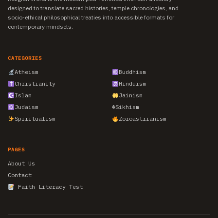
designed to translate sacred histories, temple chronologies, and
socio-ethical philosophical treaties into accessible formats for
contemporary mindsets.
CATEGORIES
Atheism
Buddhism
Christianity
Hinduism
Islam
Jainism
Judaism
☬
Sikhism
Spiritualism
Zoroastrianism
PAGES
About Us
Contact
Faith Literacy Test