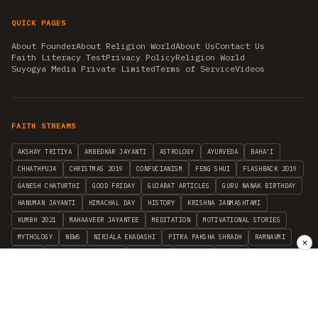
QUICK PAGES
About Founder
About Religion World
About Us
Contact Us
Faith Literacy Test
Privacy Policy
Religion World
Suyogya Media Private Limited
Terms of Service
Videos
FAITH STREAMS
AKSHAY TRITIYA
AMBEDKAR JAYANTI
ASTROLOGY
AYURVEDA
BAHA'I
CHHATHPUJA
CHRISTMAS 2019
CONFUCIANISM
FENG SHUI
FLASHBACK 2019
GANESH CHATURTHI
GOOD FRIDAY
GUJARAT ARTICLES
GURU NANAK BIRTHDAY
HANUMAN JAYANTI
HIMACHAL DAY
HISTORY
KRISHNA JANMASHTAMI
KUMBH 2021
MAHAAVEER JAYANTEE
MEDITATION
MOTIVATIONAL STORIES
MYTHOLOGY
NEWS
NIRJALA EKADASHI
PITRA PAKSHA SHRADH
RAMNAVMI
✕
REIKI
SAINTS AND SERVICE
SHINTOISM
SRAVANA
TAOISM
VASTUSHAHSTRA
WORLD BOOK DAY
WORLD HEALTH DAY
YOGA
हिन्दू धर्म