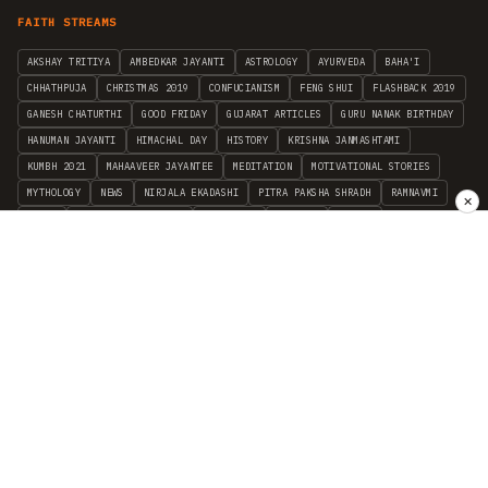
FAITH STREAMS
AKSHAY TRITIYA
AMBEDKAR JAYANTI
ASTROLOGY
AYURVEDA
BAHA'I
CHHATHPUJA
CHRISTMAS 2019
CONFUCIANISM
FENG SHUI
FLASHBACK 2019
GANESH CHATURTHI
GOOD FRIDAY
GUJARAT ARTICLES
GURU NANAK BIRTHDAY
HANUMAN JAYANTI
HIMACHAL DAY
HISTORY
KRISHNA JANMASHTAMI
KUMBH 2021
MAHAAVEER JAYANTEE
MEDITATION
MOTIVATIONAL STORIES
MYTHOLOGY
NEWS
NIRJALA EKADASHI
PITRA PAKSHA SHRADH
RAMNAVMI
✕
REIKI
SAINTS AND SERVICE
SHINTOISM
SRAVANA
TAOISM
VASTUSHAHSTRA
WORLD BOOK DAY
WORLD HEALTH DAY
YOGA
हिन्दू धर्म
INDEPENDENT INTERFAITH RESEARCH
•
ALL FAITHS EMBRACED
© 2012–2026 RELIGION WORLD FOUNDATION. ALL RIGHTS RESERVED.