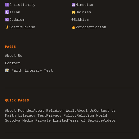
Christianity
Hinduism
Islam
Jainism
Judaism
☬
Sikhism
Spiritualism
Zoroastrianism
PAGES
About Us
Contact
Faith Literacy Test
QUICK PAGES
About Founder
About Religion World
About Us
Contact Us
Faith Literacy Test
Privacy Policy
Religion World
Suyogya Media Private Limited
Terms of Service
Videos