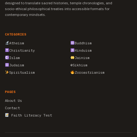
designed to translate sacred histories, temple chronologies, and
socio-ethical philosophical treaties into accessible formats for
contemporary mindsets.
CATEGORIES
Atheism
Buddhism
Christianity
Hinduism
Islam
Jainism
Judaism
☬
Sikhism
Spiritualism
Zoroastrianism
PAGES
About Us
Contact
Faith Literacy Test