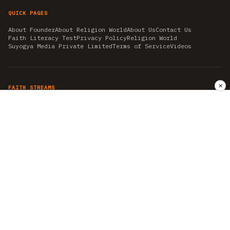
QUICK PAGES
About Founder
About Religion World
About Us
Contact Us
Faith Literacy Test
Privacy Policy
Religion World
Suyogya Media Private Limited
Terms of Service
Videos
✕
FAITH STREAMS
AKSHAY TRITIYA
AMBEDKAR JAYANTI
ASTROLOGY
AYURVEDA
BAHA'I
CHHATHPUJA
CHRISTMAS 2019
CONFUCIANISM
FENG SHUI
FLASHBACK 2019
GANESH CHATURTHI
GOOD FRIDAY
GUJARAT ARTICLES
GURU NANAK BIRTHDAY
HANUMAN JAYANTI
HIMACHAL DAY
HISTORY
KRISHNA JANMASHTAMI
KUMBH 2021
MAHAAVEER JAYANTEE
MEDITATION
MOTIVATIONAL STORIES
MYTHOLOGY
NEWS
NIRJALA EKADASHI
PITRA PAKSHA SHRADH
RAMNAVMI
REIKI
SAINTS AND SERVICE
SHINTOISM
SRAVANA
TAOISM
VASTUSHAHSTRA
WORLD BOOK DAY
WORLD HEALTH DAY
YOGA
हिन्दू धर्म