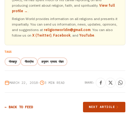
producing content about religion, faith, and spirituality.
View full
profile →
.
Religion World provides information on all religions and presents it
impartially. You can send us information, news, updates, opinions,
and suggestions at
religionworldin@gmail.com
. You can also
follow us on
X (Twitter)
,
Facebook
, and
YouTube
.
TAGS
गोरखपुर
गीताप्रेस
हनुमान प्रसाद पोद्दार
MARCH 22, 2018
•
3 MIN READ
SHARE:
← BACK TO FEED
NEXT ARTICLE