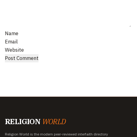
Name
Email
Website
RELIGION
WORLD
Religion World is the modern peer-reviewed interfaith directory