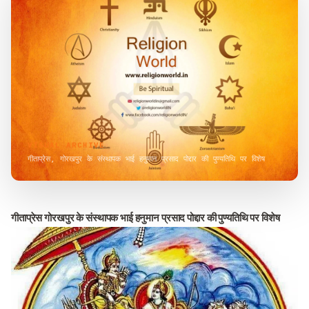
VISUAL ARCHIVE
गीताप्रेस, गोरखपुर के संस्थापक भाई हनुमान प्रसाद पोद्दार की पुण्यतिथि पर विशेष
गीता
प्रेस
गोरखपुर
के
संस्थापक
भाई
हनुमान
प्रसाद
पोद्दार
की
पुण्यतिथि
पर
विशेष