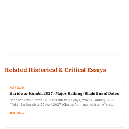
Related Historical & Critical Essays
ASTROLOGY
Haridwar Kumbh 2027 : Major Bathing (Shahi Snan) Dates
Haridwar Ardh Kumbh 2027 will run for 97 days, from 14 January 2027
(Makar Sankranti) to 20 April 2027 (Chaitra Purnima), with ten official
bathing dates announced by…
READ NOW