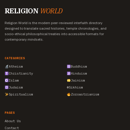
RELIGION
WORLD
Religion World is the modern peer-reviewed interfaith directory
designed to translate sacred histories, temple chronologies, and
socio-ethical philosophical treaties into accessible formats for
contemporary mindsets.
CATEGORIES
Atheism
Buddhism
Christianity
Hinduism
Islam
Jainism
Judaism
☬
Sikhism
Spiritualism
Zoroastrianism
PAGES
About Us
Contact