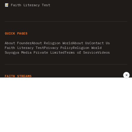
Faith Literacy Test
QUICK PAGES
About Founder
About Religion World
About Us
Contact Us
Faith Literacy Test
Privacy Policy
Religion World
Suyogya Media Private Limited
Terms of Service
Videos
✕
FAITH STREAMS
AKSHAY TRITIYA
AMBEDKAR JAYANTI
ASTROLOGY
AYURVEDA
BAHA'I
CHHATHPUJA
CHRISTMAS 2019
CONFUCIANISM
FENG SHUI
FLASHBACK 2019
GANESH CHATURTHI
GOOD FRIDAY
GUJARAT ARTICLES
GURU NANAK BIRTHDAY
HANUMAN JAYANTI
HIMACHAL DAY
HISTORY
KRISHNA JANMASHTAMI
KUMBH 2021
MAHAAVEER JAYANTEE
MEDITATION
MOTIVATIONAL STORIES
MYTHOLOGY
NEWS
NIRJALA EKADASHI
PITRA PAKSHA SHRADH
RAMNAVMI
REIKI
SAINTS AND SERVICE
SHINTOISM
SRAVANA
TAOISM