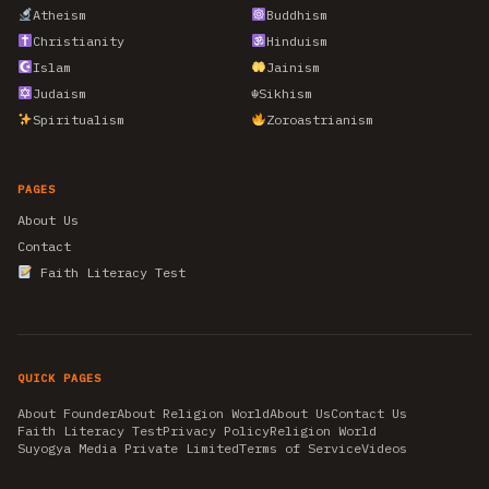
Atheism
Buddhism
Christianity
Hinduism
Islam
Jainism
Judaism
☬
Sikhism
Spiritualism
Zoroastrianism
PAGES
About Us
Contact
Faith Literacy Test
QUICK PAGES
About Founder
About Religion World
About Us
Contact Us
Faith Literacy Test
Privacy Policy
Religion World
Suyogya Media Private Limited
Terms of Service
Videos