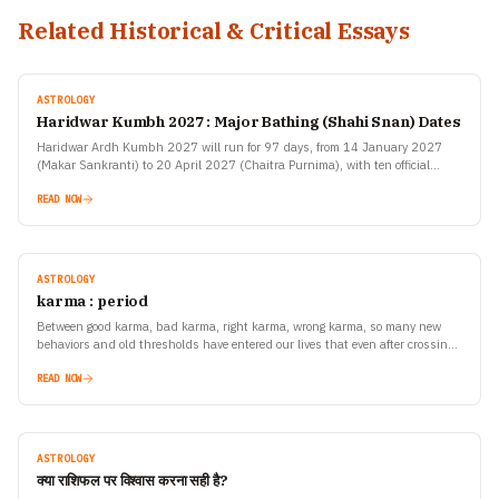
Related Historical & Critical Essays
ASTROLOGY
Haridwar Kumbh 2027 : Major Bathing (Shahi Snan) Dates
Haridwar Ardh Kumbh 2027 will run for 97 days, from 14 January 2027
(Makar Sankranti) to 20 April 2027 (Chaitra Purnima), with ten official
bathing dates announced by…
READ NOW
ASTROLOGY
karma : period
Between good karma, bad karma, right karma, wrong karma, so many new
behaviors and old thresholds have entered our lives that even after crossing
them, we still fail to understand the happiness and sorrow unfolding in our
own existence
READ NOW
ASTROLOGY
क्या राशिफल पर विश्वास करना सही है?