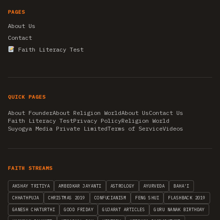
PAGES
About Us
Contact
Faith Literacy Test
QUICK PAGES
About Founder
About Religion World
About Us
Contact Us
Faith Literacy Test
Privacy Policy
Religion World
Suyogya Media Private Limited
Terms of Service
Videos
FAITH STREAMS
AKSHAY TRITIYA
AMBEDKAR JAYANTI
ASTROLOGY
AYURVEDA
BAHA'I
CHHATHPUJA
CHRISTMAS 2019
CONFUCIANISM
FENG SHUI
FLASHBACK 2019
GANESH CHATURTHI
GOOD FRIDAY
GUJARAT ARTICLES
GURU NANAK BIRTHDAY