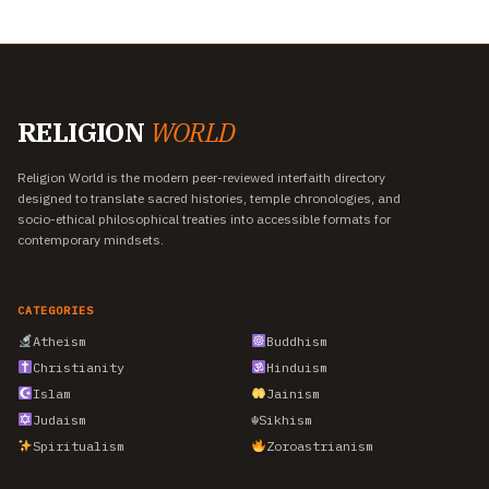
RELIGION
WORLD
Religion World is the modern peer-reviewed interfaith directory
designed to translate sacred histories, temple chronologies, and
socio-ethical philosophical treaties into accessible formats for
contemporary mindsets.
CATEGORIES
Atheism
Buddhism
Christianity
Hinduism
Islam
Jainism
Judaism
☬
Sikhism
Spiritualism
Zoroastrianism