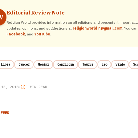
Editorial Review Note
W
Religion World provides information on all religions and presents it impartiall
updates, opinions, and suggestions at
religionworldin@gmail.com
. You can
Facebook
, and
YouTube
.
Libra
Cancer
Gemini
Capricorn
Taurus
Leo
Virgo
Sc
 15, 2018
•
1 MIN READ
 FEED