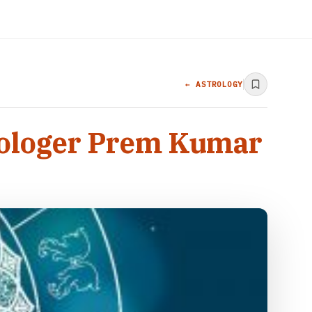
← ASTROLOGY
trologer Prem Kumar