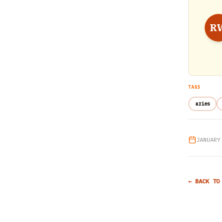
R
TAGS
aries
JANUARY
← BACK TO