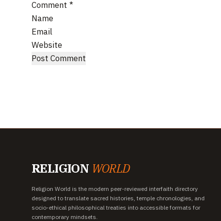
Comment
*
Name
Email
Website
RELIGION
WORLD
Religion World is the modern peer-reviewed interfaith directory
designed to translate sacred histories, temple chronologies, and
socio-ethical philosophical treaties into accessible formats for
contemporary mindsets.