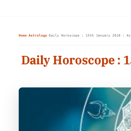
Home
Astrology
Daily Horoscope : 15th January 2018 : As
›
›
Daily Horoscope : 