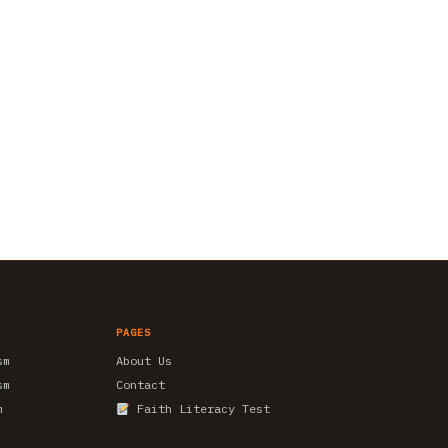
PAGES
sm
About Us
sm
Contact
m
Faith Literacy Test