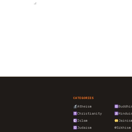
CATEGORIES
Atheism
Buddhi
Christianity
Hindui
Islam
Jainis
Judaism
☬
Sikhism