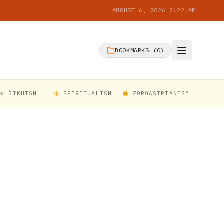
AUGUST 6, 2026 2:22 AM
BOOKMARKS (
0
)
☬ SIKHISM
SPIRITUALISM
ZOROASTRIANISM