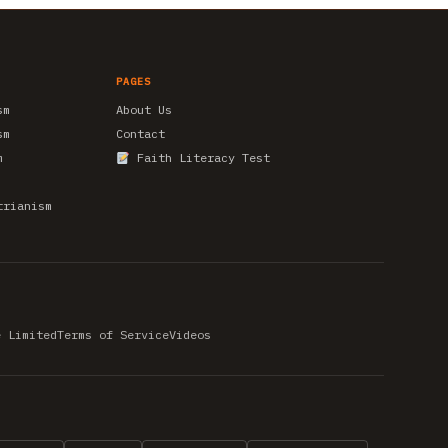
PAGES
sm
About Us
sm
Contact
m
Faith Literacy Test
trianism
e Limited
Terms of Service
Videos