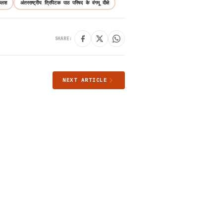
कलश
अंतरराष्ट्रीय त्रिपिटक पाठ परिषद के वंगमू दीक्षे
SHARE:
NEXT ARTICLE