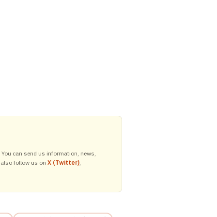
y. You can send us information, news,
 also follow us on
X (Twitter)
,