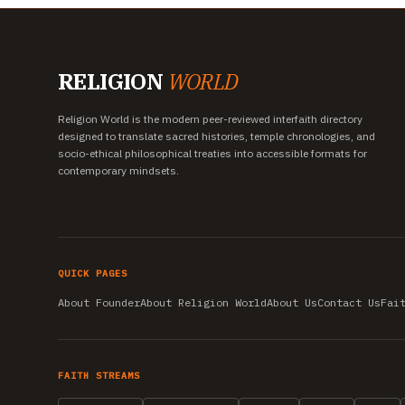
RELIGION
WORLD
Religion World is the modern peer-reviewed interfaith directory
designed to translate sacred histories, temple chronologies, and
socio-ethical philosophical treaties into accessible formats for
contemporary mindsets.
QUICK PAGES
About Founder
About Religion World
About Us
Contact Us
Fai
FAITH STREAMS