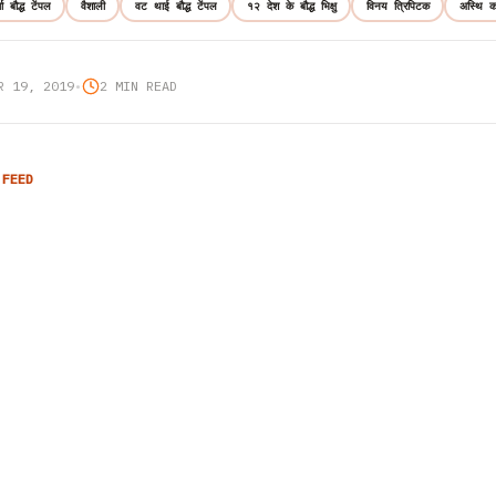
्मा बौद्ध टेंपल
वैशाली
वट थाई बौद्ध टेंपल
१२ देश के बौद्ध भिक्षु
विनय त्रिपिटक
अस्थि 
R 19, 2019
•
2 MIN READ
 FEED