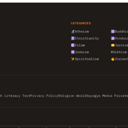
CATEGORIES
Atheism
Buddhi
Christianity
Hindui
Islam
Jainis
Judaism
☬
Sikhism
Spiritualism
Zoroas
th Literacy Test
Privacy Policy
Religion World
Suyogya Media Privat