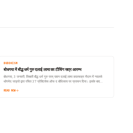
BUDDHISM
बोधगया में बौद्ध धर्म गुरु दलाई लामा का टीचिंग सत्र आरम्भ
बोधगया, 3 जनवरी; तिब्बती बौद्ध धर्म गुरु परम् पावन दलाई लामा कालचक्र मैदान में ग्यालसे
थोगमेद जाड़पो द्वारा रचित 37 प्रेक्टिसेस ऑफ द बोधिसत्व पर प्रवचन दिया। इसके बाद
शुक्रवार को अवलोकितेश्वर दीक्षा प्रदान करेंगे।…
READ NOW