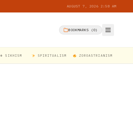
AUGUST 7, 2026 2:58 AM
BOOKMARKS (
0
)
☬ SIKHISM
SPIRITUALISM
ZOROASTRIANISM