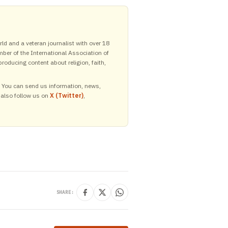
ld and a veteran journalist with over 18
mber of the International Association of
roducing content about religion, faith,
y. You can send us information, news,
 also follow us on
X (Twitter)
,
SHARE: