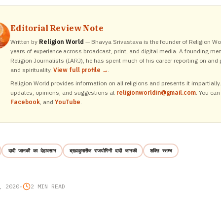
Editorial Review Note
Written by
Religion World
— Bhavya Srivastava is the founder of Religion Wor
years of experience across broadcast, print, and digital media. A founding me
Religion Journalists (IARJ), he has spent much of his career reporting on and p
and spirituality.
View full profile →
.
Religion World provides information on all religions and presents it impartiall
updates, opinions, and suggestions at
religionworldin@gmail.com
. You can
Facebook
, and
YouTube
.
दादी जानकी का देहावसान
ब्रह्मकुमारीज राजयोगिनी दादी जानकी
शक्ति स्तम्भ
, 2020
•
2 MIN READ