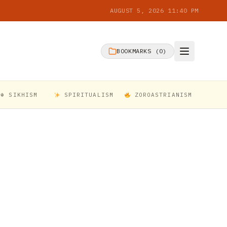
AUGUST 5, 2026 11:40 PM
BOOKMARKS (
0
)
☬ SIKHISM
SPIRITUALISM
ZOROASTRIANISM