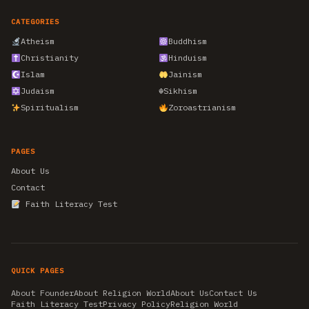
CATEGORIES
Atheism
Buddhism
Christianity
Hinduism
Islam
Jainism
Judaism
☬
Sikhism
Spiritualism
Zoroastrianism
PAGES
About Us
Contact
Faith Literacy Test
QUICK PAGES
About Founder
About Religion World
About Us
Contact Us
Faith Literacy Test
Privacy Policy
Religion World