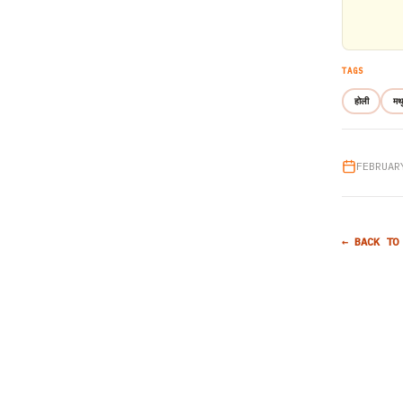
TAGS
होली
मथु
FEBRUAR
← BACK TO