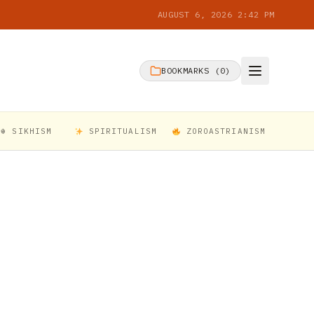
AUGUST 6, 2026 2:42 PM
BOOKMARKS (
0
)
☬ SIKHISM
SPIRITUALISM
ZOROASTRIANISM