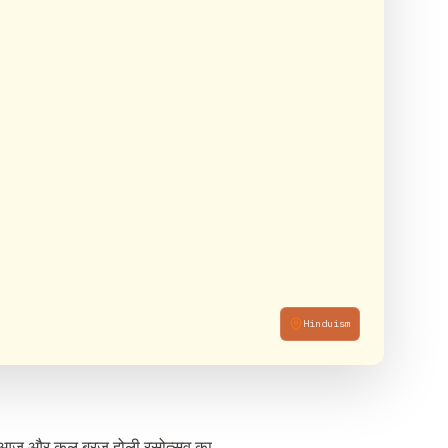
Hinduism
नाथ। आज और कल ब्रज होली रसोत्सव का