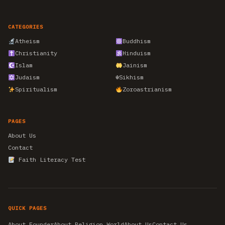
CATEGORIES
Atheism
Buddhism
Christianity
Hinduism
Islam
Jainism
Judaism
☬
Sikhism
Spiritualism
Zoroastrianism
PAGES
About Us
Contact
Faith Literacy Test
QUICK PAGES
About Founder
About Religion World
About Us
Contact Us