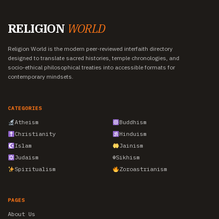
RELIGION
WORLD
Religion World is the modern peer-reviewed interfaith directory
designed to translate sacred histories, temple chronologies, and
socio-ethical philosophical treaties into accessible formats for
contemporary mindsets.
CATEGORIES
Atheism
Buddhism
Christianity
Hinduism
Islam
Jainism
Judaism
☬
Sikhism
Spiritualism
Zoroastrianism
PAGES
About Us