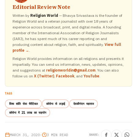
Editorial Review Note
Written by
Religion World
— Bhavya Srivastava is the founder of
Religion World and a veteran journalist with over 18 years of
experience across broadcast, print, and digital media. A founding
member of the International Association of Religion Journalists
(IARJ), he has spent much of his career reporting on and
producing content about religion, faith, and spirituality.
View full
profile →
.
Religion World provides information on all religions and presents it
impartially. You can send us information, news, updates, opinions,
and suggestions at
religionworldin@gmail.com
. You can also
follow us on
X (Twitter)
,
Facebook
, and
YouTube
.
TAGS
विश्व शांति सेवा चैरीटेबल
कोरोना से लड़ाई
देवकीनंदन महाराज
कोरोना में 21 लाख का सहयोग
MARCH 31, 2020
•
3 MIN READ
SHARE: