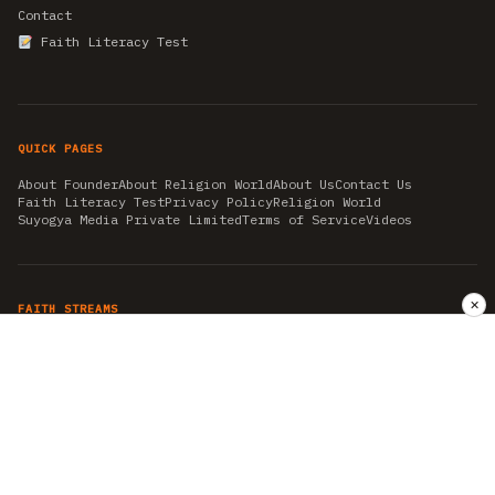
Contact
Faith Literacy Test
QUICK PAGES
About Founder
About Religion World
About Us
Contact Us
Faith Literacy Test
Privacy Policy
Religion World
Suyogya Media Private Limited
Terms of Service
Videos
✕
FAITH STREAMS
AKSHAY TRITIYA
AMBEDKAR JAYANTI
ASTROLOGY
AYURVEDA
BAHA'I
CHHATHPUJA
CHRISTMAS 2019
CONFUCIANISM
FENG SHUI
FLASHBACK 2019
GANESH CHATURTHI
GOOD FRIDAY
GUJARAT ARTICLES
GURU NANAK BIRTHDAY
HANUMAN JAYANTI
HIMACHAL DAY
HISTORY
KRISHNA JANMASHTAMI
KUMBH 2021
MAHAAVEER JAYANTEE
MEDITATION
MOTIVATIONAL STORIES
MYTHOLOGY
NEWS
NIRJALA EKADASHI
PITRA PAKSHA SHRADH
RAMNAVMI