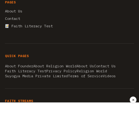
PAGES
About Us
Contact
Faith Literacy Test
QUICK PAGES
About Founder
About Religion World
About Us
Contact Us
Faith Literacy Test
Privacy Policy
Religion World
Suyogya Media Private Limited
Terms of Service
Videos
✕
FAITH STREAMS
AKSHAY TRITIYA
AMBEDKAR JAYANTI
ASTROLOGY
AYURVEDA
BAHA'I
CHHATHPUJA
CHRISTMAS 2019
CONFUCIANISM
FENG SHUI
FLASHBACK 2019
GANESH CHATURTHI
GOOD FRIDAY
GUJARAT ARTICLES
GURU NANAK BIRTHDAY
HANUMAN JAYANTI
HIMACHAL DAY
HISTORY
KRISHNA JANMASHTAMI