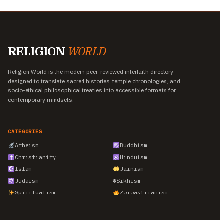
RELIGION
WORLD
Religion World is the modern peer-reviewed interfaith directory
designed to translate sacred histories, temple chronologies, and
socio-ethical philosophical treaties into accessible formats for
contemporary mindsets.
CATEGORIES
Atheism
Buddhism
Christianity
Hinduism
Islam
Jainism
Judaism
☬
Sikhism
Spiritualism
Zoroastrianism