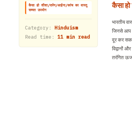
कैसा हो
कैसा हो शीशा/दर्पण/आईना/कांच का वास्तु
सम्मत उपयोग
भारतीय वास्त
Category:
Hinduism
जिनसे आप अप
Read time:
11 min read
दूर कर सकत
विद्वानों और
तरंगित ऊर्