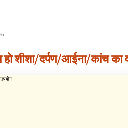
पयोग
ैसा हो शीशा/दर्पण/आईना/कांच का 