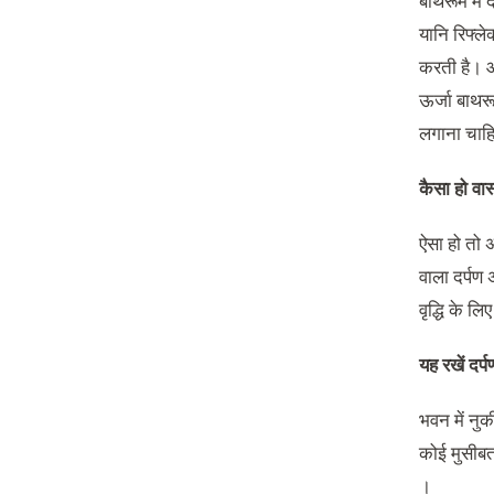
बाथरूम में 
यानि रिफ्ले
करती है। औ
ऊर्जा बाथरू
लगाना चाहि
कैसा हो वा
ऐसा हो तो अ
वाला दर्पण
वृद्धि के ल
यह रखें द
भवन में नुक
कोई मुसीबत 
।