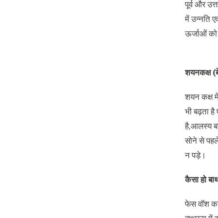
पूर्व और उत
में उन्नति 
ऊर्जाओं को 
शयनकक्ष (ब
शयन कक्ष म
भी बढ़ता है 
है,आलस्य बन
सोने से पहल
न पड़े।
कैसा हो ब
फेस वॉश करन