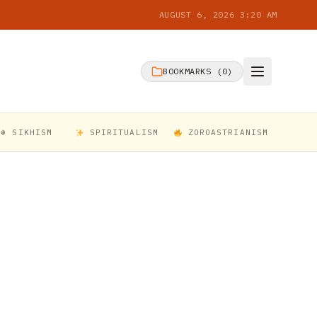
AUGUST 6, 2026 3:20 AM
BOOKMARKS (
0
)
☬ SIKHISM
SPIRITUALISM
ZOROASTRIANISM