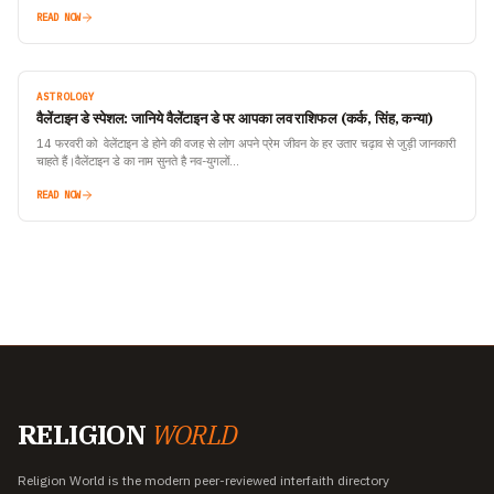
READ NOW
ASTROLOGY
वैलेंटाइन डे स्पेशल: जानिये वैलेंटाइन डे पर आपका लव राशिफल (कर्क, सिंह, कन्या)
14 फरवरी को वेलेंटाइन डे होने की वजह से लोग अपने प्रेम जीवन के हर उतार चढ़ाव से जुड़ी जानकारी
चाहते हैं।वैलेंटाइन डे का नाम सुनते है नव-युगलों…
READ NOW
RELIGION
WORLD
Religion World is the modern peer-reviewed interfaith directory