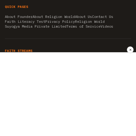
QUICK PAGES
About Founder
About Religion World
About Us
Contact Us
Faith Literacy Test
Privacy Policy
Religion World
Suyogya Media Private Limited
Terms of Service
Videos
✕
FAITH STREAMS
AKSHAY TRITIYA
AMBEDKAR JAYANTI
ASTROLOGY
AYURVEDA
BAHA'I
CHHATHPUJA
CHRISTMAS 2019
CONFUCIANISM
FENG SHUI
FLASHBACK 2019
GANESH CHATURTHI
GOOD FRIDAY
GUJARAT ARTICLES
GURU NANAK BIRTHDAY
HANUMAN JAYANTI
HIMACHAL DAY
HISTORY
KRISHNA JANMASHTAMI
KUMBH 2021
MAHAAVEER JAYANTEE
MEDITATION
MOTIVATIONAL STORIES
MYTHOLOGY
NEWS
NIRJALA EKADASHI
PITRA PAKSHA SHRADH
RAMNAVMI
REIKI
SAINTS AND SERVICE
SHINTOISM
SRAVANA
TAOISM
VASTUSHAHSTRA
WORLD BOOK DAY
WORLD HEALTH DAY
YOGA
हिन्दू धर्म