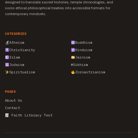
designed to translate sacred histories, temple chronologies, and
socio-ethical philosophical treaties into accessible formats for
contemporary mindsets.
CATEGORIES
Atheism
Buddhism
Christianity
Hinduism
Islam
Jainism
Judaism
☬
Sikhism
Spiritualism
Zoroastrianism
PAGES
About Us
Contact
Faith Literacy Test