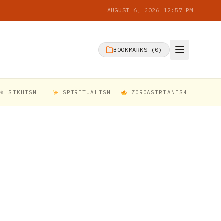
AUGUST 6, 2026 12:57 PM
BOOKMARKS (
0
)
☬ SIKHISM
SPIRITUALISM
ZOROASTRIANISM