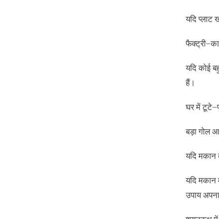
यदि प्लाट ख
फैक्ट्री
–
का
यदि कोई बह
हैं।
घर में टूटे
–
बड़ा गोल आ
यदि मकान क
यदि मकान म
उपाय अपना