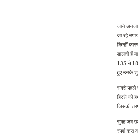
जाने अनजान
जा रहे उपाय
किन्हीं का
डालती हैं य
135
से
1
हुए उनके श
सबसे पहले 
हिस्से की ह
जिसकी तरफ
सुबह जब उठत
स्पर्श करा 