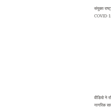
संयुक्त राष
COVID-19 क
वीडियो ने र
नागरिक साम