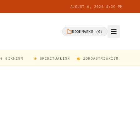
AUGUST 6, 2026 4:20 PM
BOOKMARKS (
0
)
☬ SIKHISM
SPIRITUALISM
ZOROASTRIANISM