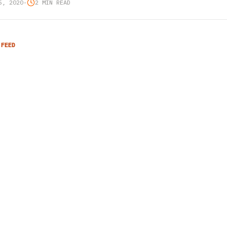
5, 2020
•
2 MIN READ
 FEED