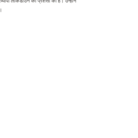
्रव्यापी लॉकडाउन की प्रशंसा की है। उन्‍होंने
ै।