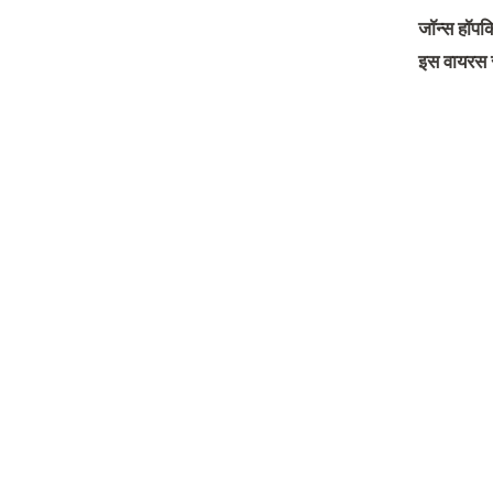
जॉन्स हॉपकि
इस वायरस स