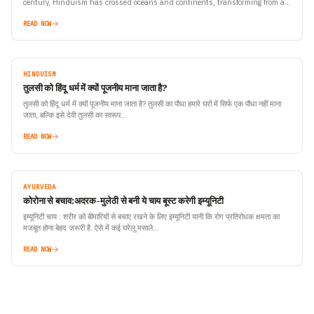
century, Hinduism has crossed oceans and continents, transforming from an
ancient Indian way of life into a global…
READ NOW
HINDUISM
तुलसी को हिंदू धर्म में क्यों पूजनीय माना जाता है?
तुलसी को हिंदू धर्म में क्यों पूजनीय माना जाता है? तुलसी का पौधा हमारे घरों में सिर्फ एक पौधा नहीं माना
जाता, बल्कि इसे देवी तुलसी का स्वरूप…
READ NOW
AYURVEDA
कोरोना से बचाव:अदरक-मुलेठी से बनी ये चाय बूस्ट करेगी इम्यूनिटी
इम्यूनिटी चाय : शरीर को बीमारियों से बचाए रखने के लिए इम्यूनिटी यानी कि रोग प्रतिरोधक क्षमता का
मजबूत होना बेहद जरूरी है. ऐसे में कई घरेलू मसाले…
READ NOW