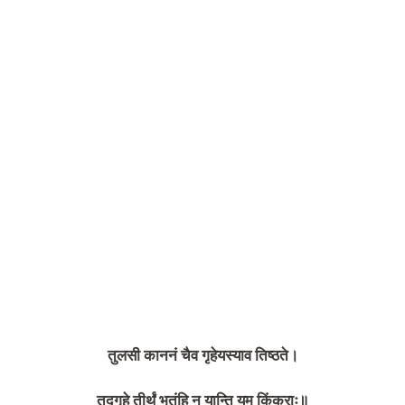
तुलसी काननं चैव गृहेयस्याव तिष्ठते।
तद्गृहे तीर्थं भूतंहि न यान्ति यम किंकराः॥