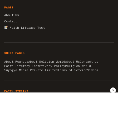
PAGES
About Us
Contact
Faith Literacy Test
QUICK PAGES
About Founder
About Religion World
About Us
Contact Us
Faith Literacy Test
Privacy Policy
Religion World
Suyogya Media Private Limited
Terms of Service
Videos
✕
FAITH STREAMS
AKSHAY TRITIYA
AMBEDKAR JAYANTI
ASTROLOGY
AYURVEDA
BAHA'I
CHHATHPUJA
CHRISTMAS 2019
CONFUCIANISM
FENG SHUI
FLASHBACK 2019
GANESH CHATURTHI
GOOD FRIDAY
GUJARAT ARTICLES
GURU NANAK BIRTHDAY