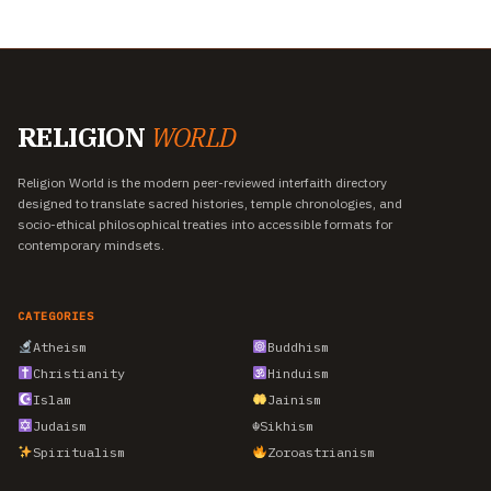
RELIGION
WORLD
Religion World is the modern peer-reviewed interfaith directory
designed to translate sacred histories, temple chronologies, and
socio-ethical philosophical treaties into accessible formats for
contemporary mindsets.
CATEGORIES
Atheism
Buddhism
Christianity
Hinduism
Islam
Jainism
Judaism
☬
Sikhism
Spiritualism
Zoroastrianism