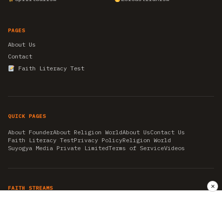
PAGES
About Us
Contact
Faith Literacy Test
QUICK PAGES
About Founder
About Religion World
About Us
Contact Us
Faith Literacy Test
Privacy Policy
Religion World
Suyogya Media Private Limited
Terms of Service
Videos
✕
FAITH STREAMS
AKSHAY TRITIYA
AMBEDKAR JAYANTI
ASTROLOGY
AYURVEDA
BAHA'I
CHHATHPUJA
CHRISTMAS 2019
CONFUCIANISM
FENG SHUI
FLASHBACK 2019