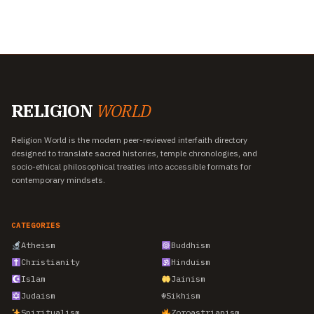
RELIGION
WORLD
Religion World is the modern peer-reviewed interfaith directory
designed to translate sacred histories, temple chronologies, and
socio-ethical philosophical treaties into accessible formats for
contemporary mindsets.
CATEGORIES
Atheism
Buddhism
Christianity
Hinduism
Islam
Jainism
Judaism
☬
Sikhism
Spiritualism
Zoroastrianism