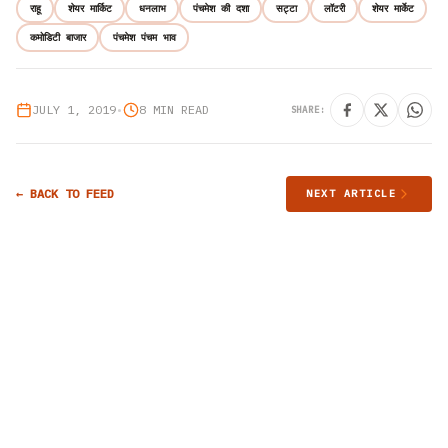
राहू
शेयर मार्किट
धनलाभ
पंचमेश की दशा
सट्टा
लॉटरी
शेयर मार्केट
कमोडिटी बाजार
पंचमेश पंचम भाव
JULY 1, 2019
•
8 MIN READ
SHARE:
← BACK TO FEED
NEXT ARTICLE