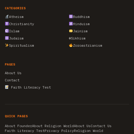
CATEGORIES
Atheism
Buddhism
Christianity
Hinduism
Islam
Jainism
Judaism
☬
Sikhism
Spiritualism
Zoroastrianism
PAGES
About Us
Contact
Faith Literacy Test
QUICK PAGES
About Founder
About Religion World
About Us
Contact Us
Faith Literacy Test
Privacy Policy
Religion World