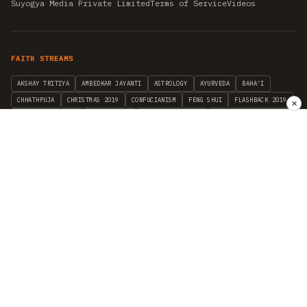
Suyogya Media Private Limited
Terms of Service
Videos
FAITH STREAMS
AKSHAY TRITIYA
AMBEDKAR JAYANTI
ASTROLOGY
AYURVEDA
BAHA'I
CHHATHPUJA
CHRISTMAS 2019
CONFUCIANISM
FENG SHUI
FLASHBACK 2019
✕
GANESH CHATURTHI
GOOD FRIDAY
GUJARAT ARTICLES
GURU NANAK BIRTHDAY
HANUMAN JAYANTI
HIMACHAL DAY
HISTORY
KRISHNA JANMASHTAMI
KUMBH 2021
MAHAAVEER JAYANTEE
MEDITATION
MOTIVATIONAL STORIES
MYTHOLOGY
NEWS
NIRJALA EKADASHI
PITRA PAKSHA SHRADH
RAMNAVMI
REIKI
SAINTS AND SERVICE
SHINTOISM
SRAVANA
TAOISM
VASTUSHAHSTRA
WORLD BOOK DAY
WORLD HEALTH DAY
YOGA
हिन्दू धर्म
INDEPENDENT INTERFAITH RESEARCH
•
ALL FAITHS EMBRACED
© 2012–2026 RELIGION WORLD FOUNDATION. ALL RIGHTS RESERVED.