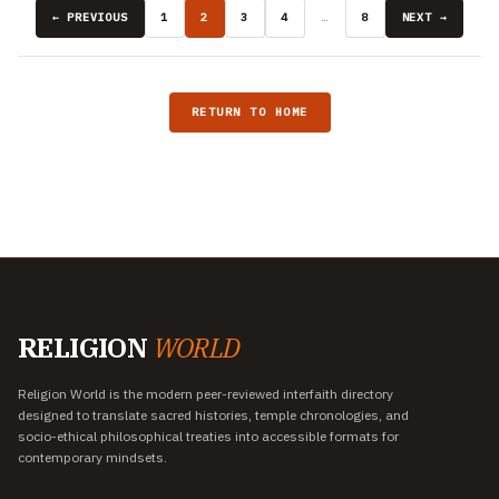
← PREVIOUS
1
2
3
4
…
8
NEXT →
RETURN TO HOME
RELIGION
WORLD
Religion World is the modern peer-reviewed interfaith directory
designed to translate sacred histories, temple chronologies, and
socio-ethical philosophical treaties into accessible formats for
contemporary mindsets.