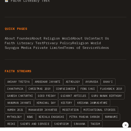
Faith Literacy Test
QUICK PAGES
About Founder
About Religion World
About Us
Contact Us
Faith Literacy Test
Privacy Policy
Religion World
Suyogya Media Private Limited
Terms of Service
Videos
FAITH STREAMS
AKSHAY TRITIYA
AMBEDKAR JAYANTI
ASTROLOGY
AYURVEDA
BAHA'I
CHHATHPUJA
CHRISTMAS 2019
CONFUCIANISM
FENG SHUI
FLASHBACK 2019
GANESH CHATURTHI
GOOD FRIDAY
GUJARAT ARTICLES
GURU NANAK BIRTHDAY
HANUMAN JAYANTI
HIMACHAL DAY
HISTORY
KRISHNA JANMASHTAMI
KUMBH 2021
MAHAAVEER JAYANTEE
MEDITATION
MOTIVATIONAL STORIES
MYTHOLOGY
NEWS
NIRJALA EKADASHI
PITRA PAKSHA SHRADH
RAMNAVMI
REIKI
SAINTS AND SERVICE
SHINTOISM
SRAVANA
TAOISM
✕
VASTUSHAHSTRA
WORLD BOOK DAY
WORLD HEALTH DAY
YOGA
हिन्दू धर्म