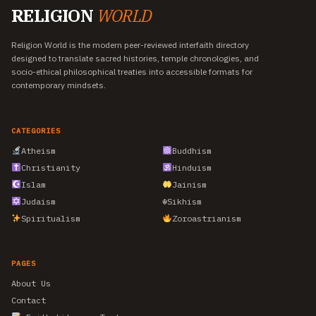
RELIGION
WORLD
Religion World is the modern peer-reviewed interfaith directory
designed to translate sacred histories, temple chronologies, and
socio-ethical philosophical treaties into accessible formats for
contemporary mindsets.
CATEGORIES
Atheism
Buddhism
Christianity
Hinduism
Islam
Jainism
Judaism
☬
Sikhism
Spiritualism
Zoroastrianism
PAGES
About Us
Contact