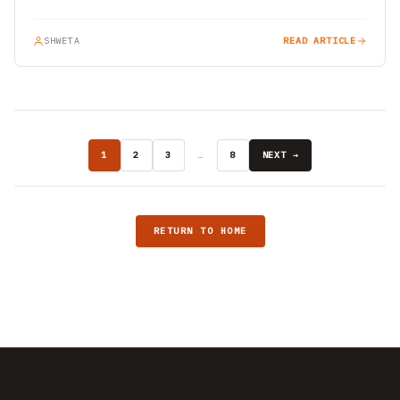
SHWETA
READ ARTICLE
1
2
3
…
8
NEXT →
RETURN TO HOME