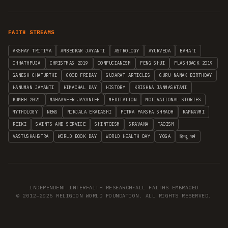
FAITH STREAMS
AKSHAY TRITIYA
AMBEDKAR JAYANTI
ASTROLOGY
AYURVEDA
BAHA'I
CHHATHPUJA
CHRISTMAS 2019
CONFUCIANISM
FENG SHUI
FLASHBACK 2019
GANESH CHATURTHI
GOOD FRIDAY
GUJARAT ARTICLES
GURU NANAK BIRTHDAY
HANUMAN JAYANTI
HIMACHAL DAY
HISTORY
KRISHNA JANMASHTAMI
KUMBH 2021
MAHAAVEER JAYANTEE
MEDITATION
MOTIVATIONAL STORIES
MYTHOLOGY
NEWS
NIRJALA EKADASHI
PITRA PAKSHA SHRADH
RAMNAVMI
REIKI
SAINTS AND SERVICE
SHINTOISM
SRAVANA
TAOISM
VASTUSHAHSTRA
WORLD BOOK DAY
WORLD HEALTH DAY
YOGA
हिन्दू धर्म
INDEPENDENT INTERFAITH RESEARCH
•
ALL FAITHS EMBRACED
© 2012–2026 RELIGION WORLD FOUNDATION. ALL RIGHTS RESERVED.