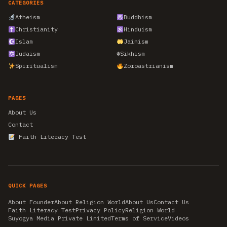
CATEGORIES
Atheism
Buddhism
Christianity
Hinduism
Islam
Jainism
Judaism
☬
Sikhism
Spiritualism
Zoroastrianism
PAGES
About Us
Contact
Faith Literacy Test
QUICK PAGES
About Founder
About Religion World
About Us
Contact Us
Faith Literacy Test
Privacy Policy
Religion World
Suyogya Media Private Limited
Terms of Service
Videos