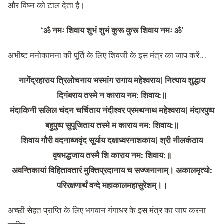
और विघ्न को टाल देता है।
‘ॐ नमः शिवाय शुभं शुभं कुरू कुरू शिवाय नमः ॐ’
अभीष्ट मनोकामना की पूर्ति के लिए शिवजी के इस मंत्र का जाप करें…
नागेंद्रहाराय त्रिलोचनाय भस्मांग रागाय महेश्वराय| नित्याय शुद्धाय
दिगंबराय तस्मे न काराय नम: शिवाय:॥
मंदाकिनी सलिल चंदन चर्चिताय नंदीश्वर प्रमथनाथ महेश्वराय| मंदारपुष्प
बहुपुष्प सुपूजिताय तस्मे म काराय नम: शिवाय:॥
शिवाय गौरी वदनाब्जवृंद सूर्याय दक्षाध्वरनाशकाय| श्री नीलकंठाय
वृषभद्धजाय तस्मै शि काराय नम: शिवाय:॥
अवन्तिकायां विहितावतारं मुक्तिप्रदानाय च सज्जनानाम्। अकालमृत्यो:
परिरक्षणार्थं वन्दे महाकालमहासुरेशम्।।
अच्छी सेहत प्राप्ति के लिए भगवान गंगाधर के इस मंत्र का जाप करना