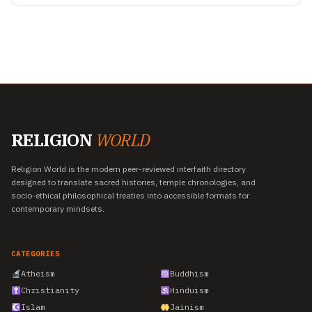
RELIGION
WORLD
Religion World is the modern peer-reviewed interfaith directory
designed to translate sacred histories, temple chronologies, and
socio-ethical philosophical treaties into accessible formats for
contemporary mindsets.
CATEGORIES
Atheism
Buddhism
Christianity
Hinduism
Islam
Jainism