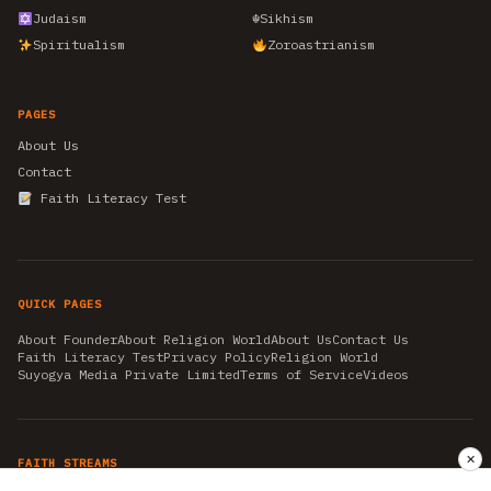
Judaism
☬
Sikhism
Spiritualism
Zoroastrianism
PAGES
About Us
Contact
Faith Literacy Test
QUICK PAGES
About Founder
About Religion World
About Us
Contact Us
Faith Literacy Test
Privacy Policy
Religion World
Suyogya Media Private Limited
Terms of Service
Videos
✕
FAITH STREAMS