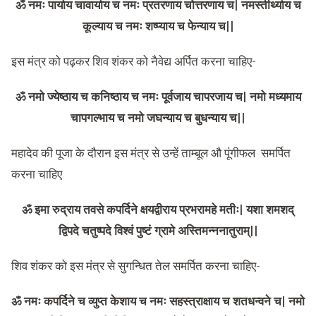
ॐ नमः पार्याय चावार्याय च नमः प्रतरणाय चोत्तरणाय च| नमस्तीर्थ्याय च
कूल्याय च नमः शष्प्याय च फेन्याय च||
इस मंत्र को पढ़कर शिव शंकर को नैवेद्य अर्पित करना चाहिए-
ॐ नमो ज्येष्ठाय च कनिष्ठाय च नमः पूर्वजाय चापरजाय च| नमो मध्यमाय
चापगल्भाय च नमो जघन्याय च बुधन्याय च||
महादेव की पूजा के दौरान इस मंत्र से उन्हें ताम्बूल औ पूंगीफल समर्पित
करना चाहिए
ॐ इमा रुद्राय तवसे कपर्दिने क्षयद्वीराय प्रभरामहे मतीः| यशा शमशद्
द्विपदे चतुष्पदे विश्वं पुष्टं ग्रामे अस्तिमन्ननातुराम्||
शिव शंकर को इस मंत्र से सुगन्धित तेल समर्पित करना चाहिए-
ॐ नमः कपर्दिने च व्युप्त केशाय च नमः सहस्त्राक्षाय च शतधन्वने च| नमो