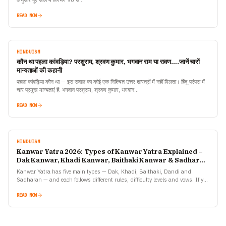
अनुसार पूरे साल में लगभग 90 से…
READ NOW
HINDUISM
कौन था पहला कांवड़िया? परशुराम, श्रवण कुमार, भगवान राम या रावण….जानें चारों
मान्यताओं की कहानी
पहला कांवड़िया कौन था — इस सवाल का कोई एक निश्चित उत्तर शास्त्रों में नहीं मिलता। हिंदू परंपरा में
चार प्रमुख मान्यताएं हैं: भगवान परशुराम, श्रवण कुमार, भगवान…
READ NOW
HINDUISM
Kanwar Yatra 2026: Types of Kanwar Yatra Explained –
Dak Kanwar, Khadi Kanwar, Baithaki Kanwar & Sadharan
Kanwar
Kanwar Yatra has five main types — Dak, Khadi, Baithaki, Dandi and
Sadharan — and each follows different rules, difficulty levels and vows. If you
are planning to…
READ NOW