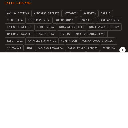
FAITH STREAMS
AKSHAY TRITIYA
AMBEDKAR JAYANTI
ASTROLOGY
AYURVEDA
BAHA'I
CHHATHPUJA
CHRISTMAS 2019
CONFUCIANISM
FENG SHUI
FLASHBACK 2019
GANESH CHATURTHI
GOOD FRIDAY
GUJARAT ARTICLES
GURU NANAK BIRTHDAY
HANUMAN JAYANTI
HIMACHAL DAY
HISTORY
KRISHNA JANMASHTAMI
KUMBH 2021
MAHAAVEER JAYANTEE
MEDITATION
MOTIVATIONAL STORIES
MYTHOLOGY
NEWS
NIRJALA EKADASHI
PITRA PAKSHA SHRADH
RAMNAVMI
✕
REIKI
SAINTS AND SERVICE
SHINTOISM
SRAVANA
TAOISM
VASTUSHAHSTRA
WORLD BOOK DAY
WORLD HEALTH DAY
YOGA
हिन्दू धर्म
INDEPENDENT INTERFAITH RESEARCH
•
ALL FAITHS EMBRACED
© 2012–2026 RELIGION WORLD FOUNDATION. ALL RIGHTS RESERVED.