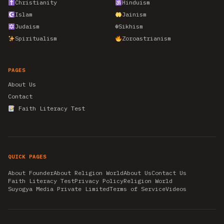
Christianity
Hinduism
Islam
Jainism
Judaism
☬
Sikhism
Spiritualism
Zoroastrianism
PAGES
About Us
Contact
Faith Literacy Test
QUICK PAGES
About Founder
About Religion World
About Us
Contact Us
Faith Literacy Test
Privacy Policy
Religion World
Suyogya Media Private Limited
Terms of Service
Videos