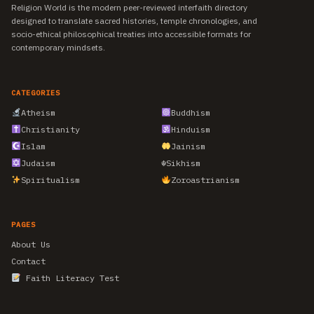
Religion World is the modern peer-reviewed interfaith directory
designed to translate sacred histories, temple chronologies, and
socio-ethical philosophical treaties into accessible formats for
contemporary mindsets.
CATEGORIES
Atheism
Buddhism
Christianity
Hinduism
Islam
Jainism
Judaism
☬
Sikhism
Spiritualism
Zoroastrianism
PAGES
About Us
Contact
Faith Literacy Test