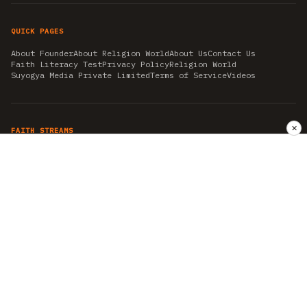
QUICK PAGES
About Founder
About Religion World
About Us
Contact Us
Faith Literacy Test
Privacy Policy
Religion World
Suyogya Media Private Limited
Terms of Service
Videos
✕
FAITH STREAMS
AKSHAY TRITIYA
AMBEDKAR JAYANTI
ASTROLOGY
AYURVEDA
BAHA'I
CHHATHPUJA
CHRISTMAS 2019
CONFUCIANISM
FENG SHUI
FLASHBACK 2019
GANESH CHATURTHI
GOOD FRIDAY
GUJARAT ARTICLES
GURU NANAK BIRTHDAY
HANUMAN JAYANTI
HIMACHAL DAY
HISTORY
KRISHNA JANMASHTAMI
KUMBH 2021
MAHAAVEER JAYANTEE
MEDITATION
MOTIVATIONAL STORIES
MYTHOLOGY
NEWS
NIRJALA EKADASHI
PITRA PAKSHA SHRADH
RAMNAVMI
REIKI
SAINTS AND SERVICE
SHINTOISM
SRAVANA
TAOISM
VASTUSHAHSTRA
WORLD BOOK DAY
WORLD HEALTH DAY
YOGA
हिन्दू धर्म