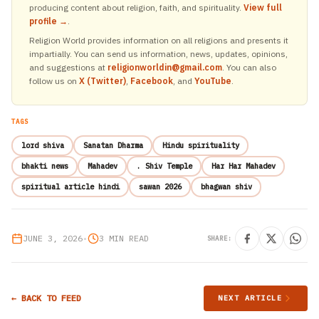
producing content about religion, faith, and spirituality.
View full
profile →
.
Religion World provides information on all religions and presents it
impartially. You can send us information, news, updates, opinions,
and suggestions at
religionworldin@gmail.com
. You can also
follow us on
X (Twitter)
,
Facebook
, and
YouTube
.
TAGS
lord shiva
Sanatan Dharma
Hindu spirituality
bhakti news
Mahadev
. Shiv Temple
Har Har Mahadev
spiritual article hindi
sawan 2026
bhagwan shiv
JUNE 3, 2026
•
3 MIN READ
SHARE:
← BACK TO FEED
NEXT ARTICLE