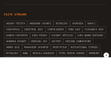
FAITH STREAMS
AKSHAY TRITIYA
AMBEDKAR JAYANTI
ASTROLOGY
AYURVEDA
BAHA'I
CHHATHPUJA
CHRISTMAS 2019
CONFUCIANISM
FENG SHUI
FLASHBACK 2019
GANESH CHATURTHI
GOOD FRIDAY
GUJARAT ARTICLES
GURU NANAK BIRTHDAY
HANUMAN JAYANTI
HIMACHAL DAY
HISTORY
KRISHNA JANMASHTAMI
KUMBH 2021
MAHAAVEER JAYANTEE
MEDITATION
MOTIVATIONAL STORIES
MYTHOLOGY
NEWS
NIRJALA EKADASHI
PITRA PAKSHA SHRADH
RAMNAVMI
✕
REIKI
SAINTS AND SERVICE
SHINTOISM
SRAVANA
TAOISM
VASTUSHAHSTRA
WORLD BOOK DAY
WORLD HEALTH DAY
YOGA
हिन्दू धर्म
INDEPENDENT INTERFAITH RESEARCH
•
ALL FAITHS EMBRACED
© 2012–2026 RELIGION WORLD FOUNDATION. ALL RIGHTS RESERVED.