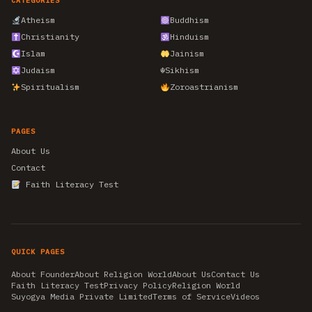
CATEGORIES
Atheism
Buddhism
Christianity
Hinduism
Islam
Jainism
Judaism
☬
Sikhism
Spiritualism
Zoroastrianism
PAGES
About Us
Contact
Faith Literacy Test
QUICK PAGES
About Founder
About Religion World
About Us
Contact Us
Faith Literacy Test
Privacy Policy
Religion World
Suyogya Media Private Limited
Terms of Service
Videos