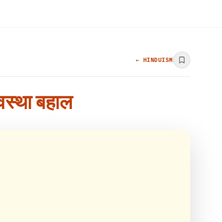
← HINDUISM
यवस्‍था बहाल