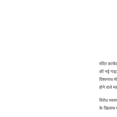
मंदिर कार्
की नई गाइड
विश्‍वनाथ म
होने वाले म
विरोध स्‍वर
के खिलाफ मह