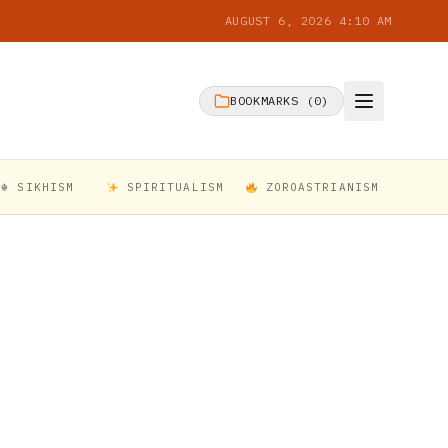
AUGUST 6, 2026 4:10 AM
BOOKMARKS (
0
)
☬ SIKHISM
SPIRITUALISM
ZOROASTRIANISM