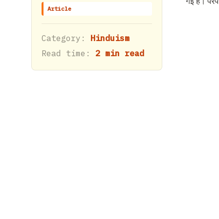
गई है। परं
Article
Category:
Hinduism
Read time:
2 min read