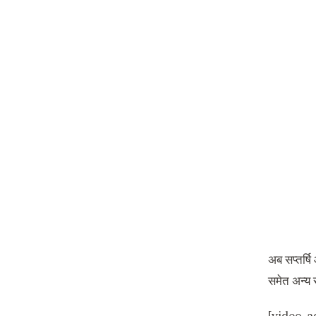
अब सप्‍तर्ष
समेत अन्‍य