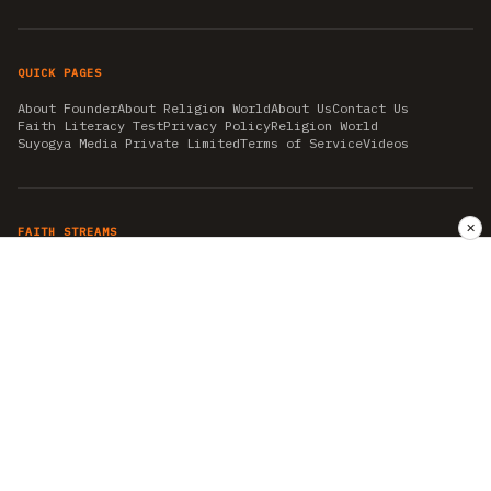
QUICK PAGES
About Founder
About Religion World
About Us
Contact Us
Faith Literacy Test
Privacy Policy
Religion World
Suyogya Media Private Limited
Terms of Service
Videos
✕
FAITH STREAMS
AKSHAY TRITIYA
AMBEDKAR JAYANTI
ASTROLOGY
AYURVEDA
BAHA'I
CHHATHPUJA
CHRISTMAS 2019
CONFUCIANISM
FENG SHUI
FLASHBACK 2019
GANESH CHATURTHI
GOOD FRIDAY
GUJARAT ARTICLES
GURU NANAK BIRTHDAY
HANUMAN JAYANTI
HIMACHAL DAY
HISTORY
KRISHNA JANMASHTAMI
KUMBH 2021
MAHAAVEER JAYANTEE
MEDITATION
MOTIVATIONAL STORIES
MYTHOLOGY
NEWS
NIRJALA EKADASHI
PITRA PAKSHA SHRADH
RAMNAVMI
REIKI
SAINTS AND SERVICE
SHINTOISM
SRAVANA
TAOISM
VASTUSHAHSTRA
WORLD BOOK DAY
WORLD HEALTH DAY
YOGA
हिन्दू धर्म