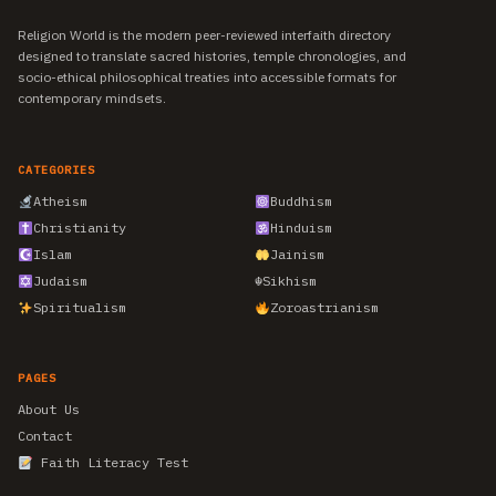
Religion World is the modern peer-reviewed interfaith directory
designed to translate sacred histories, temple chronologies, and
socio-ethical philosophical treaties into accessible formats for
contemporary mindsets.
CATEGORIES
Atheism
Buddhism
Christianity
Hinduism
Islam
Jainism
Judaism
☬
Sikhism
Spiritualism
Zoroastrianism
PAGES
About Us
Contact
Faith Literacy Test