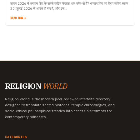
सावन 2026 में भगवान शिव के सबसे कठिन कैलाश धाम कौन-से हैं? भगवान शिव का प्रिय महीना सावन
30 जुलाई 2026 से आरंभ हो रहा है, और इस…
READ NOW
RELIGION
WORLD
Religion World is the modern peer-reviewed interfaith directory
designed to translate sacred histories, temple chronologies, and
socio-ethical philosophical treaties into accessible formats for
contemporary mindsets.
CATEGORIES