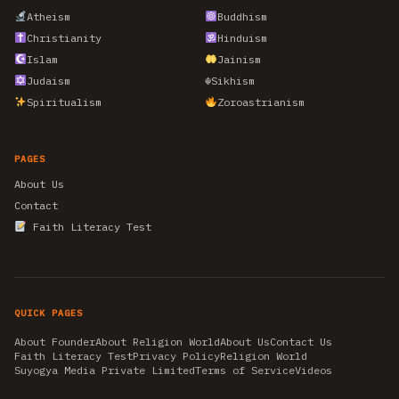
Atheism
Buddhism
Christianity
Hinduism
Islam
Jainism
Judaism
☬
Sikhism
Spiritualism
Zoroastrianism
PAGES
About Us
Contact
Faith Literacy Test
QUICK PAGES
About Founder
About Religion World
About Us
Contact Us
Faith Literacy Test
Privacy Policy
Religion World
Suyogya Media Private Limited
Terms of Service
Videos