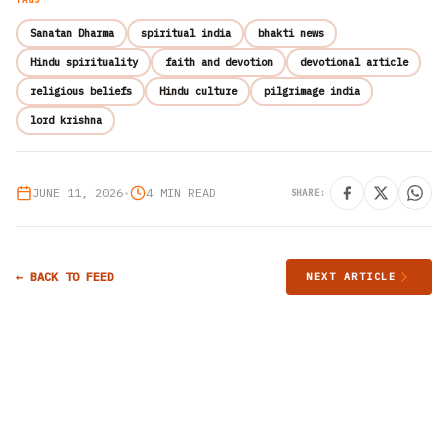
Sanatan Dharma
spiritual india
bhakti news
Hindu spirituality
faith and devotion
devotional article
religious beliefs
Hindu culture
pilgrimage india
lord krishna
JUNE 11, 2026
•
4 MIN READ
SHARE:
← BACK TO FEED
NEXT ARTICLE