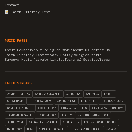
Contact
Faith Literacy Test
QUICK PAGES
About Founder
About Religion World
About Us
Contact Us
Faith Literacy Test
Privacy Policy
Religion World
Suyogya Media Private Limited
Terms of Service
Videos
FAITH STREAMS
AKSHAY TRITIYA
AMBEDKAR JAYANTI
ASTROLOGY
AYURVEDA
BAHA'I
CHHATHPUJA
CHRISTMAS 2019
CONFUCIANISM
FENG SHUI
FLASHBACK 2019
GANESH CHATURTHI
GOOD FRIDAY
GUJARAT ARTICLES
GURU NANAK BIRTHDAY
HANUMAN JAYANTI
HIMACHAL DAY
HISTORY
KRISHNA JANMASHTAMI
KUMBH 2021
MAHAAVEER JAYANTEE
MEDITATION
MOTIVATIONAL STORIES
MYTHOLOGY
NEWS
NIRJALA EKADASHI
PITRA PAKSHA SHRADH
RAMNAVMI