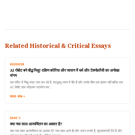
Related Historical & Critical Essays
BUDDHISM
AI रोबोट बने बौद्ध भिक्षु! दक्षिण कोरिया और जापान में धर्म और टेक्नोलॉजी का अनोखा
संगम
एक मंदिर में भिक्षु मंत्र जाप कर रहे हैं, श्रद्धालु ध्यान में बैठे हैं और उनके बीच एक इंसान नहीं बल्कि एक
AI रोबोट हाथ जोड़कर प्रार्थना कर…
READ NOW
BAHA'I
क्या नया साल आत्मचिंतन का अवसर है?
क्या नया साल आत्मचिंतन का अवसर है? नया साल आते ही लोग जश्न मनाते हैं, शुभकामनाएँ देते हैं और