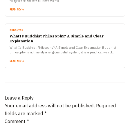
नई शुरुआत की बातें करते हैं। लेकिन क्या नया…
READ NOW
BUDDHISM
What Is Buddhist Philosophy? A Simple and Clear
Explanation
What Is Buddhist Philosophy? A Simple and Clear Explanation Buddhist
philosophy is not merely a religious belief system; it is a practical way of
understanding life, suffering, and…
READ NOW
Leave a Reply
Your email address will not be published.
Required
fields are marked
*
Comment
*