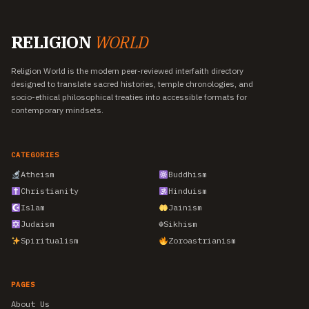
RELIGION
WORLD
Religion World is the modern peer-reviewed interfaith directory
designed to translate sacred histories, temple chronologies, and
socio-ethical philosophical treaties into accessible formats for
contemporary mindsets.
CATEGORIES
Atheism
Buddhism
Christianity
Hinduism
Islam
Jainism
Judaism
☬
Sikhism
Spiritualism
Zoroastrianism
PAGES
About Us