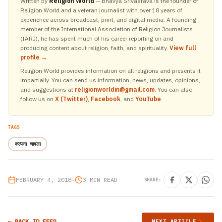
Written by
Religion World
— Bhavya Srivastava is the founder of
Religion World and a veteran journalist with over 18 years of
experience across broadcast, print, and digital media. A founding
member of the International Association of Religion Journalists
(IARJ), he has spent much of his career reporting on and
producing content about religion, faith, and spirituality.
View full
profile →
.
Religion World provides information on all religions and presents it
impartially. You can send us information, news, updates, opinions,
and suggestions at
religionworldin@gmail.com
. You can also
follow us on
X (Twitter)
,
Facebook
, and
YouTube
.
TAGS
कल्पना चावला
FEBRUARY 4, 2018
•
3 MIN READ
SHARE:
← BACK TO FEED
NEXT ARTICLE