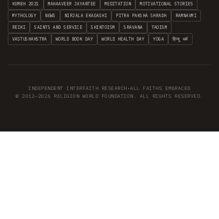
KUMBH 2021
MAHAAVEER JAYANTEE
MEDITATION
MOTIVATIONAL STORIES
MYTHOLOGY
NEWS
NIRJALA EKADASHI
PITRA PAKSHA SHRADH
RAMNAVMI
REIKI
SAINTS AND SERVICE
SHINTOISM
SRAVANA
TAOISM
VASTUSHAHSTRA
WORLD BOOK DAY
WORLD HEALTH DAY
YOGA
हिन्दू धर्म
INDEPENDENT INTERFAITH RESEARCH
•
ALL FAITHS EMBRACED
© 2012–2026 RELIGION WORLD FOUNDATION. ALL RIGHTS RESERVED.