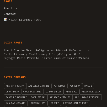
PAGES
About Us
Contact
Faith Literacy Test
QUICK PAGES
About Founder
About Religion World
About Us
Contact Us
Faith Literacy Test
Privacy Policy
Religion World
Suyogya Media Private Limited
Terms of Service
Videos
FAITH STREAMS
AKSHAY TRITIYA
AMBEDKAR JAYANTI
ASTROLOGY
AYURVEDA
BAHA'I
CHHATHPUJA
CHRISTMAS 2019
CONFUCIANISM
FENG SHUI
FLASHBACK 2019
GANESH CHATURTHI
GOOD FRIDAY
GUJARAT ARTICLES
GURU NANAK BIRTHDAY
HANUMAN JAYANTI
HIMACHAL DAY
HISTORY
KRISHNA JANMASHTAMI