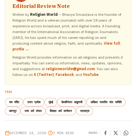
Editorial Review Note
Written by
Religion World
— Bhavya Srivastava is the founder of
Religion World and a veteran journalist with over 18 years of
experience across broadcast, print, and digital media. A founding
member of the International Association of Religion Journalists
(IARJ), he has spent much of his career reporting on and
producing content about religion, faith, and spirituality.
View full
profile →
.
Religion World provides information on all religions and presents it
impartially. You can send us information, news, updates, opinions,
and suggestions at
religionworldin@gmail.com
. You can also
follow us on
X (Twitter)
,
Facebook
, and
YouTube
.
TAGS
राम मंदिर
उत्तर प्रदेश
मुंबई
देवकीनंदन ठाकुरजी
अखिल भारतीय संत समिति
कानपुर
परम धर्म संसद
विशाल धर्म सम्मेलन
पदयात्रा
DECEMBER 14, 2018
•
3 MIN READ
SHARE: