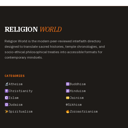
RELIGION
WORLD
Religion World is the modern peer-reviewed interfaith directory
designed to translate sacred histories, temple chronologies, and
socio-ethical philosophical treaties into accessible formats for
contemporary mindsets.
CATEGORIES
Atheism
Buddhism
Christianity
Hinduism
Islam
Jainism
Judaism
☬
Sikhism
Spiritualism
Zoroastrianism