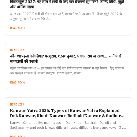
विवाह मुहूर्त 2027: नए साल में शादी के लिए कब हैं सबसे शुभ दिन? जानिए तिथि, मुहूर्त
और धार्मिक महत्व
अगर आप 2027 में शादी की योजना बना रहे हैं, तो सबसे पहले यह जान लें – विवाह मुहूर्त 2027 के
अनुसार पूरे साल में लगभग 90 से…
READ NOW
HINDUISM
कौन था पहला कांवड़िया? परशुराम, श्रवण कुमार, भगवान राम या रावण….जानें चारों
मान्यताओं की कहानी
पहला कांवड़िया कौन था — इस सवाल का कोई एक निश्चित उत्तर शास्त्रों में नहीं मिलता। हिंदू परंपरा में
चार प्रमुख मान्यताएं हैं: भगवान परशुराम, श्रवण कुमार, भगवान…
READ NOW
HINDUISM
Kanwar Yatra 2026: Types of Kanwar Yatra Explained –
Dak Kanwar, Khadi Kanwar, Baithaki Kanwar & Sadharan
Kanwar
Kanwar Yatra has five main types — Dak, Khadi, Baithaki, Dandi and
Sadharan — and each follows different rules, difficulty levels and vows. If you
are planning to…
READ NOW