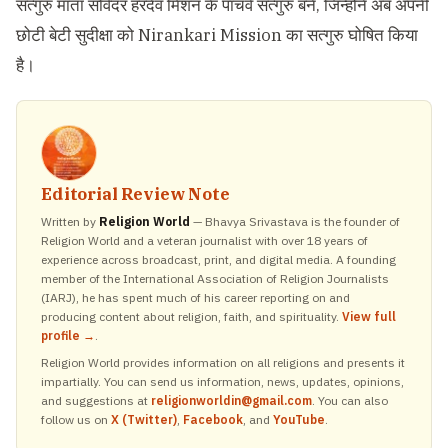
सत्गुरु माता सविंदर हरदेव मिशन के पांचवें सत्गुरु बने, जिन्होंने अब अपनी
छोटी बेटी सुदीक्षा को Nirankari Mission का सत्गुरु घोषित किया
है।
Editorial Review Note
Written by
Religion World
— Bhavya Srivastava is the founder of
Religion World and a veteran journalist with over 18 years of
experience across broadcast, print, and digital media. A founding
member of the International Association of Religion Journalists
(IARJ), he has spent much of his career reporting on and
producing content about religion, faith, and spirituality.
View full
profile →
.
Religion World provides information on all religions and presents it
impartially. You can send us information, news, updates, opinions,
and suggestions at
religionworldin@gmail.com
. You can also
follow us on
X (Twitter)
,
Facebook
, and
YouTube
.