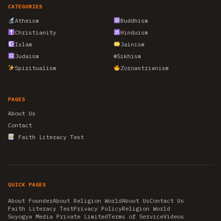
CATEGORIES
Atheism
Buddhism
Christianity
Hinduism
Islam
Jainism
Judaism
☬
Sikhism
Spiritualism
Zoroastrianism
PAGES
About Us
Contact
Faith Literacy Test
QUICK PAGES
About Founder
About Religion World
About Us
Contact Us
Faith Literacy Test
Privacy Policy
Religion World
Suyogya Media Private Limited
Terms of Service
Videos