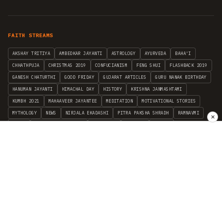
FAITH STREAMS
AKSHAY TRITIYA
AMBEDKAR JAYANTI
ASTROLOGY
AYURVEDA
BAHA'I
CHHATHPUJA
CHRISTMAS 2019
CONFUCIANISM
FENG SHUI
FLASHBACK 2019
GANESH CHATURTHI
GOOD FRIDAY
GUJARAT ARTICLES
GURU NANAK BIRTHDAY
HANUMAN JAYANTI
HIMACHAL DAY
HISTORY
KRISHNA JANMASHTAMI
KUMBH 2021
MAHAAVEER JAYANTEE
MEDITATION
MOTIVATIONAL STORIES
MYTHOLOGY
NEWS
NIRJALA EKADASHI
PITRA PAKSHA SHRADH
RAMNAVMI
✕
REIKI
SAINTS AND SERVICE
SHINTOISM
SRAVANA
TAOISM
VASTUSHAHSTRA
WORLD BOOK DAY
WORLD HEALTH DAY
YOGA
हिन्दू धर्म
INDEPENDENT INTERFAITH RESEARCH
•
ALL FAITHS EMBRACED
© 2012–2026 RELIGION WORLD FOUNDATION. ALL RIGHTS RESERVED.