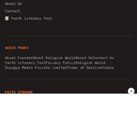
About Us
Contact
Faith Literacy Test
QUICK PAGES
About Founder
About Religion World
About Us
Contact Us
Faith Literacy Test
Privacy Policy
Religion World
Suyogya Media Private Limited
Terms of Service
Videos
✕
FAITH STREAMS
AKSHAY TRITIYA
AMBEDKAR JAYANTI
ASTROLOGY
AYURVEDA
BAHA'I
CHHATHPUJA
CHRISTMAS 2019
CONFUCIANISM
FENG SHUI
FLASHBACK 2019
GANESH CHATURTHI
GOOD FRIDAY
GUJARAT ARTICLES
GURU NANAK BIRTHDAY
HANUMAN JAYANTI
HIMACHAL DAY
HISTORY
KRISHNA JANMASHTAMI
KUMBH 2021
MAHAAVEER JAYANTEE
MEDITATION
MOTIVATIONAL STORIES