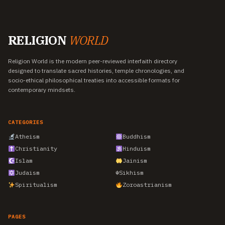
RELIGION
WORLD
Religion World is the modern peer-reviewed interfaith directory
designed to translate sacred histories, temple chronologies, and
socio-ethical philosophical treaties into accessible formats for
contemporary mindsets.
CATEGORIES
Atheism
Buddhism
Christianity
Hinduism
Islam
Jainism
Judaism
☬
Sikhism
Spiritualism
Zoroastrianism
PAGES