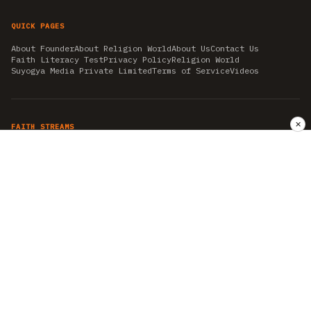
QUICK PAGES
About Founder
About Religion World
About Us
Contact Us
Faith Literacy Test
Privacy Policy
Religion World
Suyogya Media Private Limited
Terms of Service
Videos
✕
FAITH STREAMS
AKSHAY TRITIYA
AMBEDKAR JAYANTI
ASTROLOGY
AYURVEDA
BAHA'I
CHHATHPUJA
CHRISTMAS 2019
CONFUCIANISM
FENG SHUI
FLASHBACK 2019
GANESH CHATURTHI
GOOD FRIDAY
GUJARAT ARTICLES
GURU NANAK BIRTHDAY
HANUMAN JAYANTI
HIMACHAL DAY
HISTORY
KRISHNA JANMASHTAMI
KUMBH 2021
MAHAAVEER JAYANTEE
MEDITATION
MOTIVATIONAL STORIES
MYTHOLOGY
NEWS
NIRJALA EKADASHI
PITRA PAKSHA SHRADH
RAMNAVMI
REIKI
SAINTS AND SERVICE
SHINTOISM
SRAVANA
TAOISM
VASTUSHAHSTRA
WORLD BOOK DAY
WORLD HEALTH DAY
YOGA
हिन्दू धर्म