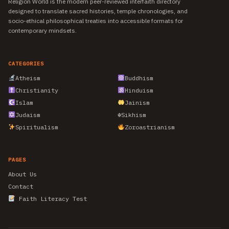
Religion World is the modern peer-reviewed interfaith directory
designed to translate sacred histories, temple chronologies, and
socio-ethical philosophical treaties into accessible formats for
contemporary mindsets.
CATEGORIES
Atheism
Buddhism
Christianity
Hinduism
Islam
Jainism
Judaism
☬
Sikhism
Spiritualism
Zoroastrianism
PAGES
About Us
Contact
Faith Literacy Test