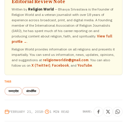
Editorial Review Note
Written by
Religion World
— Bhavya Srivastava is the founder of
Religion World and a veteran journalist with over 18 years of
experience across broadcast, print, and digital media. A founding
member of the International Association of Religion Journalists
(IARJ), he has spent much of his career reporting on and
producing content about religion, faith, and spirituality.
View full
profile →
.
Religion World provides information on all religions and presents it
impartially. You can send us information, news, updates, opinions,
and suggestions at
religionworldin@gmail.com
. You can also
follow us on
X (Twitter)
,
Facebook
, and
YouTube
.
TAGS
मध्यप्रदेश
अंतर्धार्मिक
FEBRUARY 21, 2018
•
1 MIN READ
SHARE: