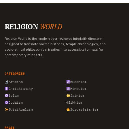
RELIGION
WORLD
Religion World is the modern peer-reviewed interfaith directory
designed to translate sacred histories, temple chronologies, and
socio-ethical philosophical treaties into accessible formats for
contemporary mindsets.
CATEGORIES
Atheism
Buddhism
Christianity
Hinduism
Islam
Jainism
Judaism
☬
Sikhism
Spiritualism
Zoroastrianism
PAGES