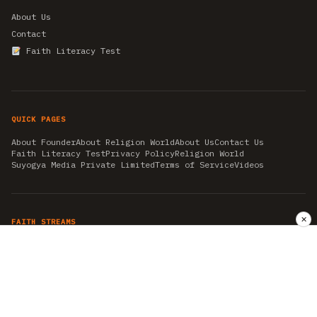
About Us
Contact
Faith Literacy Test
QUICK PAGES
About Founder
About Religion World
About Us
Contact Us
Faith Literacy Test
Privacy Policy
Religion World
Suyogya Media Private Limited
Terms of Service
Videos
✕
FAITH STREAMS
AKSHAY TRITIYA
AMBEDKAR JAYANTI
ASTROLOGY
AYURVEDA
BAHA'I
CHHATHPUJA
CHRISTMAS 2019
CONFUCIANISM
FENG SHUI
FLASHBACK 2019
GANESH CHATURTHI
GOOD FRIDAY
GUJARAT ARTICLES
GURU NANAK BIRTHDAY
HANUMAN JAYANTI
HIMACHAL DAY
HISTORY
KRISHNA JANMASHTAMI
KUMBH 2021
MAHAAVEER JAYANTEE
MEDITATION
MOTIVATIONAL STORIES