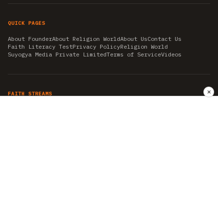
QUICK PAGES
About Founder
About Religion World
About Us
Contact Us
Faith Literacy Test
Privacy Policy
Religion World
Suyogya Media Private Limited
Terms of Service
Videos
✕
FAITH STREAMS
AKSHAY TRITIYA
AMBEDKAR JAYANTI
ASTROLOGY
AYURVEDA
BAHA'I
CHHATHPUJA
CHRISTMAS 2019
CONFUCIANISM
FENG SHUI
FLASHBACK 2019
GANESH CHATURTHI
GOOD FRIDAY
GUJARAT ARTICLES
GURU NANAK BIRTHDAY
HANUMAN JAYANTI
HIMACHAL DAY
HISTORY
KRISHNA JANMASHTAMI
KUMBH 2021
MAHAAVEER JAYANTEE
MEDITATION
MOTIVATIONAL STORIES
MYTHOLOGY
NEWS
NIRJALA EKADASHI
PITRA PAKSHA SHRADH
RAMNAVMI
REIKI
SAINTS AND SERVICE
SHINTOISM
SRAVANA
TAOISM
VASTUSHAHSTRA
WORLD BOOK DAY
WORLD HEALTH DAY
YOGA
हिन्दू धर्म