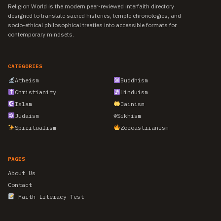
Religion World is the modern peer-reviewed interfaith directory
designed to translate sacred histories, temple chronologies, and
socio-ethical philosophical treaties into accessible formats for
contemporary mindsets.
CATEGORIES
Atheism
Buddhism
Christianity
Hinduism
Islam
Jainism
Judaism
☬
Sikhism
Spiritualism
Zoroastrianism
PAGES
About Us
Contact
Faith Literacy Test