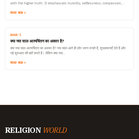
with the higher truth. It emphasizes humility, selflessness, compassion,
and detachment from material desires. Ego, on the other…
READ NOW
BAHA'I
क्या नया साल आत्मचिंतन का अवसर है?
क्या नया साल आत्मचिंतन का अवसर है? नया साल आते ही लोग जश्न मनाते हैं, शुभकामनाएँ देते हैं और
नई शुरुआत की बातें करते हैं। लेकिन क्या नया…
READ NOW
RELIGION
WORLD