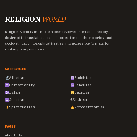
RELIGION
WORLD
Religion World is the modern peer-reviewed interfaith directory
designed to translate sacred histories, temple chronologies, and
socio-ethical philosophical treaties into accessible formats for
contemporary mindsets.
CATEGORIES
Atheism
Buddhism
Christianity
Hinduism
Islam
Jainism
Judaism
☬
Sikhism
Spiritualism
Zoroastrianism
PAGES
About Us