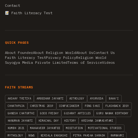
Contact
Faith Literacy Test
QUICK PAGES
About Founder
About Religion World
About Us
Contact Us
Faith Literacy Test
Privacy Policy
Religion World
Suyogya Media Private Limited
Terms of Service
Videos
FAITH STREAMS
AKSHAY TRITIYA
AMBEDKAR JAYANTI
ASTROLOGY
AYURVEDA
BAHA'I
CHHATHPUJA
CHRISTMAS 2019
CONFUCIANISM
FENG SHUI
FLASHBACK 2019
GANESH CHATURTHI
GOOD FRIDAY
GUJARAT ARTICLES
GURU NANAK BIRTHDAY
HANUMAN JAYANTI
HIMACHAL DAY
HISTORY
KRISHNA JANMASHTAMI
KUMBH 2021
MAHAAVEER JAYANTEE
MEDITATION
MOTIVATIONAL STORIES
MYTHOLOGY
NEWS
NIRJALA EKADASHI
PITRA PAKSHA SHRADH
RAMNAVMI