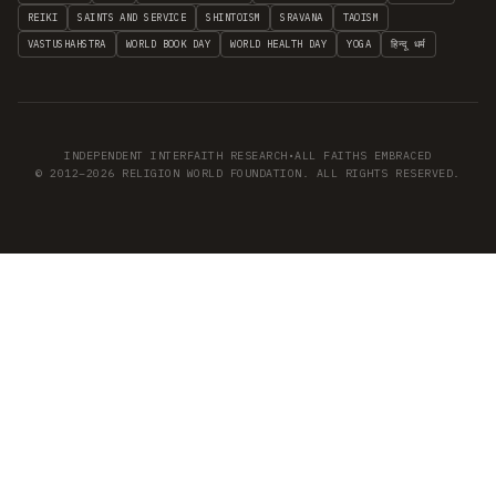
REIKI
SAINTS AND SERVICE
SHINTOISM
SRAVANA
TAOISM
VASTUSHAHSTRA
WORLD BOOK DAY
WORLD HEALTH DAY
YOGA
हिन्दू धर्म
INDEPENDENT INTERFAITH RESEARCH
•
ALL FAITHS EMBRACED
© 2012–2026 RELIGION WORLD FOUNDATION. ALL RIGHTS RESERVED.